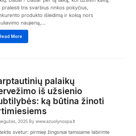
kių. Dabar? Dabar per tą laiką, kol užsiviri kavą,
i praleisti tris svarbius rinkos pokyčius,
kurento produkto išleidimą ir kokią nors
uliavimo naujieną,…
Read More
arptautinių palaikų
ervežimo iš užsienio
ubtilybės: ką būtina žinoti
rtimiesiems
gegužės, 2025
By www.azuolynospa.lt
ektis svetur: pirmieji žingsniai tamsiame labirinte