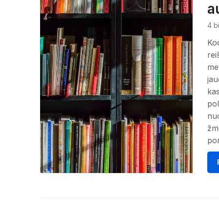
a
4 b
Kod
rei
met
jau
kas
pol
nuo
žmo
por