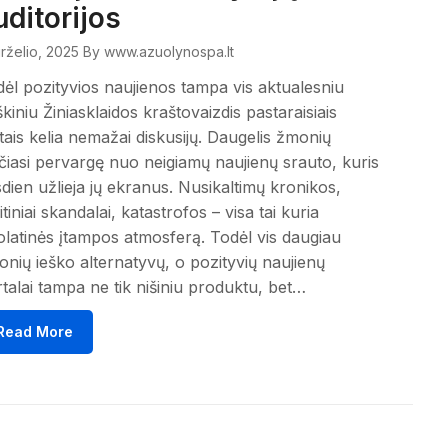
uditorijos
irželio, 2025
By www.azuolynospa.lt
ėl pozityvios naujienos tampa vis aktualesniu
škiniu Žiniasklaidos kraštovaizdis pastaraisiais
ais kelia nemažai diskusijų. Daugelis žmonių
čiasi pervargę nuo neigiamų naujienų srauto, kuris
dien užlieja jų ekranus. Nusikaltimų kronikos,
itiniai skandalai, katastrofos – visa tai kuria
latinės įtampos atmosferą. Todėl vis daugiau
nių ieško alternatyvų, o pozityvių naujienų
talai tampa ne tik nišiniu produktu, bet…
Read More