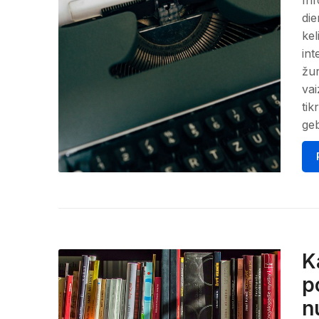
Inf
die
kel
int
žur
vai
tik
geb
K
p
n