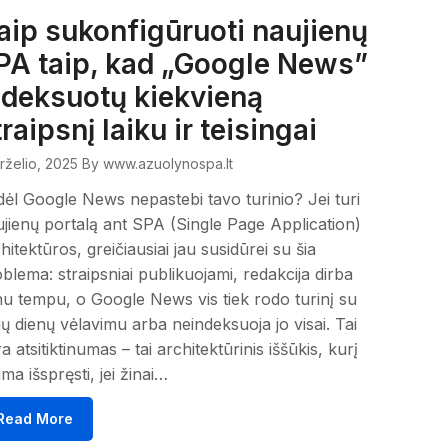
aip sukonfigūruoti naujienų
PA taip, kad „Google News”
ndeksuotų kiekvieną
raipsnį laiku ir teisingai
irželio, 2025
By www.azuolynospa.lt
ėl Google News nepastebi tavo turinio? Jei turi
jienų portalą ant SPA (Single Page Application)
hitektūros, greičiausiai jau susidūrei su šia
blema: straipsniai publikuojami, redakcija dirba
nu tempu, o Google News vis tiek rodo turinį su
ių dienų vėlavimu arba neindeksuoja jo visai. Tai
a atsitiktinumas – tai architektūrinis iššūkis, kurį
ima išspręsti, jei žinai…
Read More