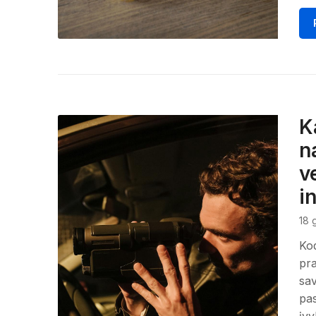
K
n
v
i
18 
Kod
pra
sav
pas