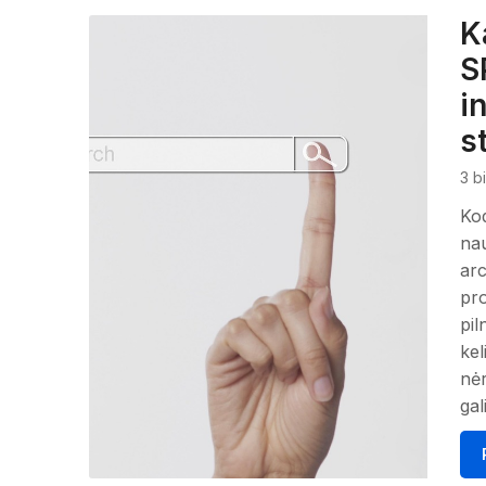
K
S
i
st
3 b
Kod
nau
arc
pro
pil
kel
nėr
gal