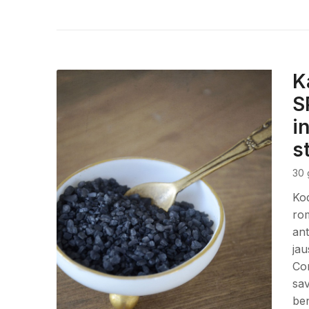
K
S
i
s
30 
Kod
rom
ant
jau
Con
sav
be