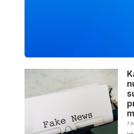
K
n
s
p
m
7 b