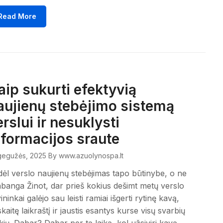
Read More
aip sukurti efektyvią
aujienų stebėjimo sistemą
erslui ir nesuklysti
nformacijos sraute
gegužės, 2025
By www.azuolynospa.lt
ėl verslo naujienų stebėjimas tapo būtinybe, o ne
banga Žinot, dar prieš kokius dešimt metų verslo
ininkai galėjo sau leisti ramiai išgerti rytinę kavą,
kaitę laikraštį ir jaustis esantys kurse visų svarbių