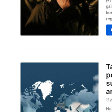
įvy
gal
kon
reg
T
p
s
a
12 
Net