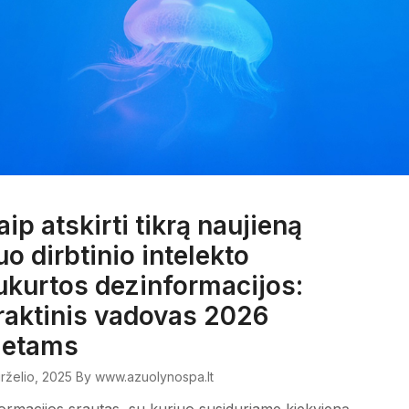
aip atskirti tikrą naujieną
uo dirbtinio intelekto
ukurtos dezinformacijos:
raktinis vadovas 2026
etams
irželio, 2025
By www.azuolynospa.lt