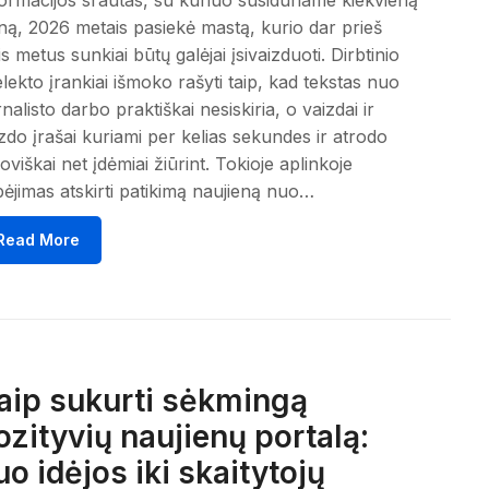
ormacijos srautas, su kuriuo susiduriame kiekvieną
ną, 2026 metais pasiekė mastą, kurio dar prieš
is metus sunkiai būtų galėjai įsivaizduoti. Dirbtinio
elekto įrankiai išmoko rašyti taip, kad tekstas nuo
nalisto darbo praktiškai nesiskiria, o vaizdai ir
zdo įrašai kuriami per kelias sekundes ir atrodo
roviškai net įdėmiai žiūrint. Tokioje aplinkoje
ėjimas atskirti patikimą naujieną nuo…
Read More
aip sukurti sėkmingą
ozityvių naujienų portalą:
uo idėjos iki skaitytojų