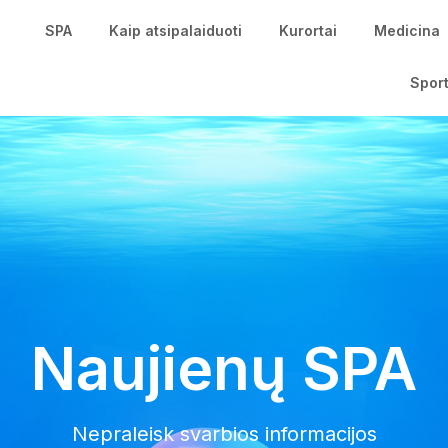
SPA
Kaip atsipalaiduoti
Kurortai
Medicina
Spor
Naujienų SPA
Nepraleisk svarbios informacijos