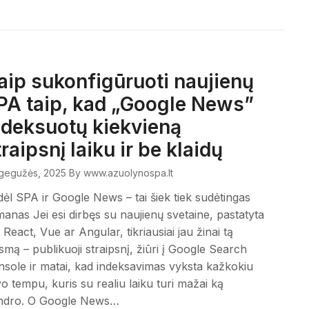
aip sukonfigūruoti naujienų
PA taip, kad „Google News”
ndeksuotų kiekvieną
traipsnį laiku ir be klaidų
gegužės, 2025
By www.azuolynospa.lt
ėl SPA ir Google News – tai šiek tiek sudėtingas
anas Jei esi dirbęs su naujienų svetaine, pastatyta
 React, Vue ar Angular, tikriausiai jau žinai tą
smą – publikuoji straipsnį, žiūri į Google Search
sole ir matai, kad indeksavimas vyksta kažkokiu
o tempu, kuris su realiu laiku turi mažai ką
ndro. O Google News…