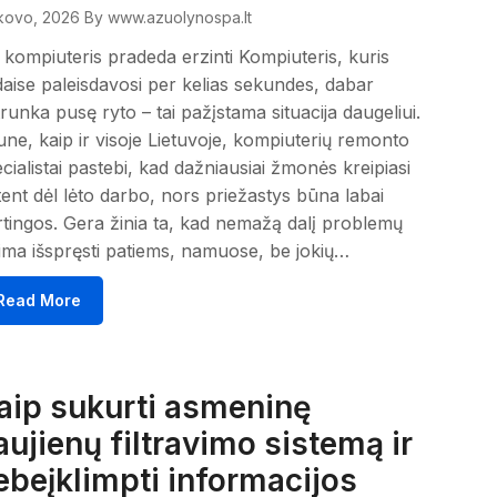
kovo, 2026
By www.azuolynospa.lt
 kompiuteris pradeda erzinti Kompiuteris, kuris
aise paleisdavosi per kelias sekundes, dabar
runka pusę ryto – tai pažįstama situacija daugeliui.
ne, kaip ir visoje Lietuvoje, kompiuterių remonto
cialistai pastebi, kad dažniausiai žmonės kreipiasi
ent dėl lėto darbo, nors priežastys būna labai
rtingos. Gera žinia ta, kad nemažą dalį problemų
ima išspręsti patiems, namuose, be jokių…
Read More
aip sukurti asmeninę
aujienų filtravimo sistemą ir
ebeįklimpti informacijos