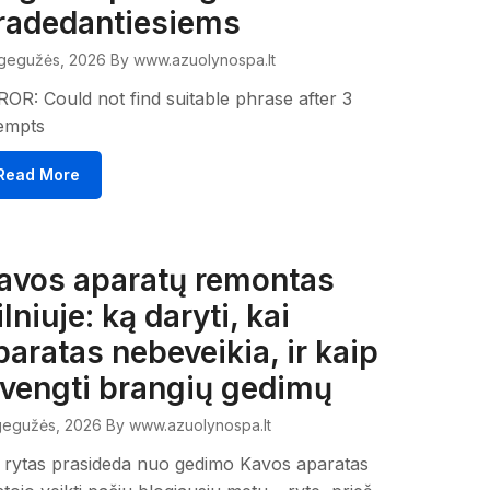
radedantiesiems
gegužės, 2026
By www.azuolynospa.lt
OR: Could not find suitable phrase after 3
empts
Read More
avos aparatų remontas
lniuje: ką daryti, kai
paratas nebeveikia, ir kaip
švengti brangių gedimų
gegužės, 2026
By www.azuolynospa.lt
 rytas prasideda nuo gedimo Kavos aparatas