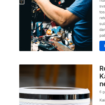
nus
sva
tos
ret
sul
dar
pab
R
K
n
6 g
Kai