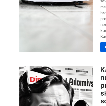
sav
met
bra
paa
ner
kur
Ka
K
n
p
s
s