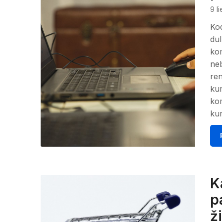
9 l
Kod
dul
kom
neb
ren
kur
kom
kur
K
p
ž