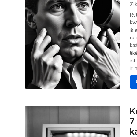
31 
Ryt
kva
iš 
nau
kaž
tik
inf
ir
K
7
k