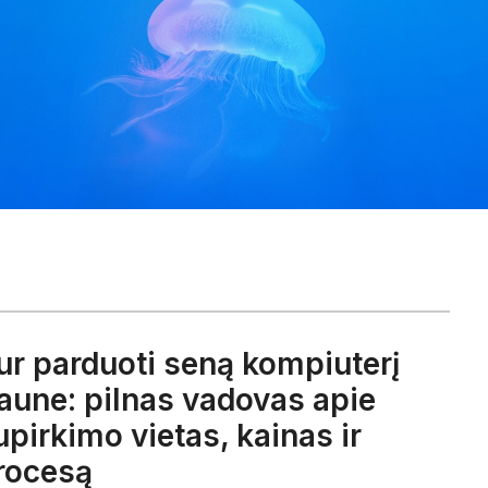
ur parduoti seną kompiuterį
aune: pilnas vadovas apie
upirkimo vietas, kainas ir
rocesą