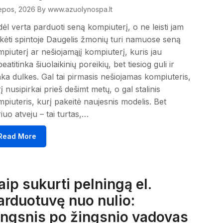
iepos, 2026
By www.azuolynospa.lt
ėl verta parduoti seną kompiuterį, o ne leisti jam
kėti spintoje Daugelis žmonių turi namuose seną
piuterį ar nešiojamąjį kompiuterį, kuris jau
eatitinka šiuolaikinių poreikių, bet tiesiog guli ir
ka dulkes. Gal tai pirmasis nešiojamas kompiuteris,
į nusipirkai prieš dešimt metų, o gal stalinis
piuteris, kurį pakeitė naujesnis modelis. Bet
iuo atveju – tai turtas,…
Read More
aip sukurti pelningą el.
arduotuvę nuo nulio:
ingsnis po žingsnio vadovas