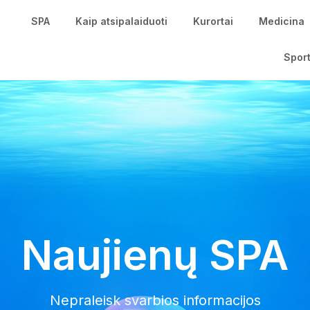
SPA
Kaip atsipalaiduoti
Kurortai
Medicina
Spor
Naujienų SPA
Nepraleisk svarbios informacijos