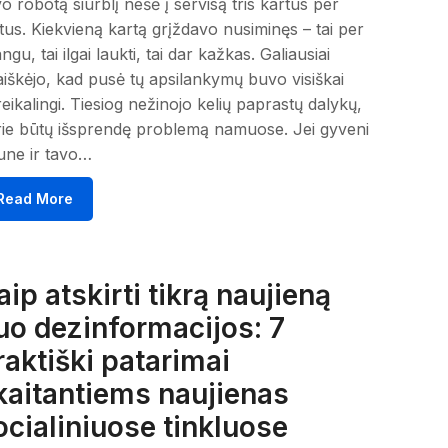
o robotą siurblį nešė į servisą tris kartus per
us. Kiekvieną kartą grįždavo nusiminęs – tai per
ngu, tai ilgai laukti, tai dar kažkas. Galiausiai
iškėjo, kad pusė tų apsilankymų buvo visiškai
eikalingi. Tiesiog nežinojo kelių paprastų dalykų,
ie būtų išsprendę problemą namuose. Jei gyveni
une ir tavo…
Read More
aip atskirti tikrą naujieną
uo dezinformacijos: 7
raktiški patarimai
kaitantiems naujienas
ocialiniuose tinkluose