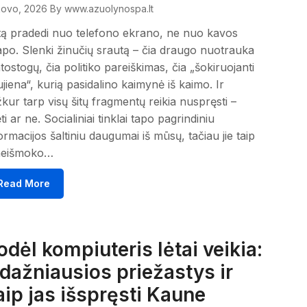
kovo, 2026
By www.azuolynospa.lt
ą pradedi nuo telefono ekrano, ne nuo kavos
po. Slenki žinučių srautą – čia draugo nuotrauka
atostogų, čia politiko pareiškimas, čia „šokiruojanti
jiena“, kurią pasidalino kaimynė iš kaimo. Ir
kur tarp visų šitų fragmentų reikia nuspręsti –
ėti ar ne. Socialiniai tinklai tapo pagrindiniu
ormacijos šaltiniu daugumai iš mūsų, tačiau jie taip
 neišmoko…
Read More
odėl kompiuteris lėtai veikia:
 dažniausios priežastys ir
aip jas išspręsti Kaune