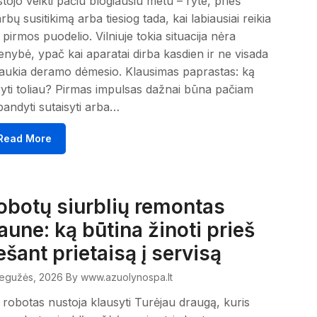
tojo veikti pačiu blogiausiu metu – ryte, prieš
rbų susitikimą arba tiesiog tada, kai labiausiai reikia
 pirmos puodelio. Vilniuje tokia situacija nėra
enybė, ypač kai aparatai dirba kasdien ir ne visada
aukia deramo dėmesio. Klausimas paprastas: ką
yti toliau? Pirmas impulsas dažnai būna pačiam
andyti sutaisyti arba…
Read More
obotų siurblių remontas
aune: ką būtina žinoti prieš
ešant prietaisą į servisą
egužės, 2026
By www.azuolynospa.lt
 robotas nustoja klausyti Turėjau draugą, kuris