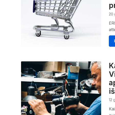
p
20 
ERR
att
K
Vi
a
i
12 
Kai