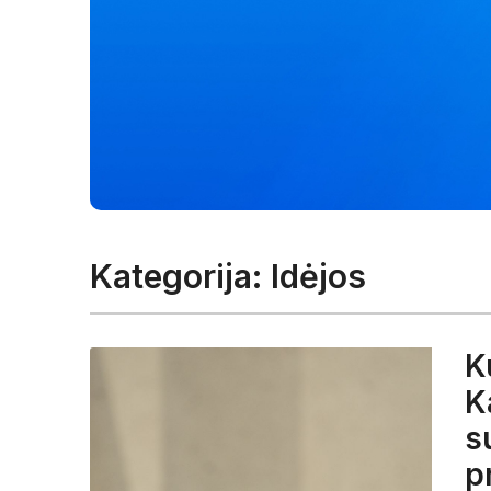
Kategorija:
Idėjos
K
K
s
p