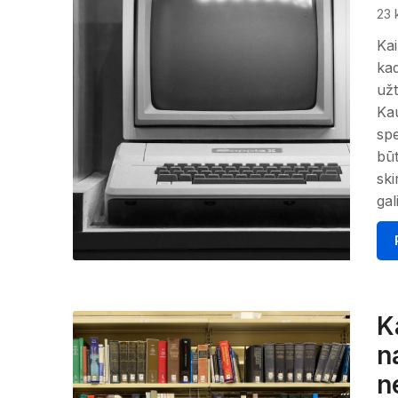
23 
Kai
kad
užt
Kau
spe
būt
ski
gal
K
n
n