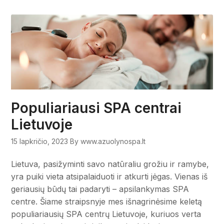
Populiariausi SPA centrai
Lietuvoje
15 lapkričio, 2023
By www.azuolynospa.lt
Lietuva, pasižyminti savo natūraliu grožiu ir ramybe,
yra puiki vieta atsipalaiduoti ir atkurti jėgas. Vienas iš
geriausių būdų tai padaryti – apsilankymas SPA
centre. Šiame straipsnyje mes išnagrinėsime keletą
populiariausių SPA centrų Lietuvoje, kuriuos verta