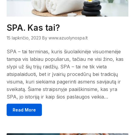
SPA. Kas tai?
15 lapkričio, 2023
By www.azuolynospa.lt
SPA – tai terminas, kuris šiuolaikinėje visuomenėje
tampa vis labiau populiarus, tačiau ne visi žino, kas
slypi už šių trijų raidžių. SPA – tai ne tik vieta
atsipalaiduoti, bet ir įvairių procedūrų bei tradicijų
visuma, kuri siekiama pagerinti asmens savijautą ir
sveikatą. Šiame straipsnyje paaiškinsime, kas yra
SPA, jo istoriją ir kaip šios paslaugos veikia…
Read More