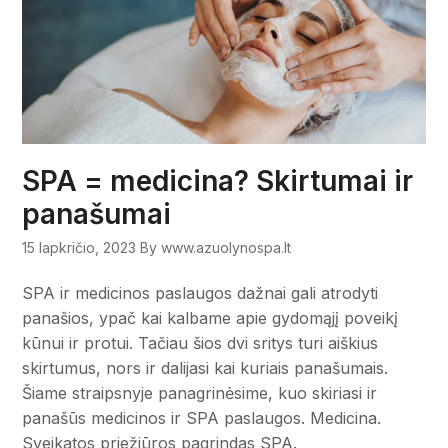
SPA = medicina? Skirtumai ir
panašumai
15 lapkričio, 2023
By www.azuolynospa.lt
SPA ir medicinos paslaugos dažnai gali atrodyti
panašios, ypač kai kalbame apie gydomąjį poveikį
kūnui ir protui. Tačiau šios dvi sritys turi aiškius
skirtumus, nors ir dalijasi kai kuriais panašumais.
Šiame straipsnyje panagrinėsime, kuo skiriasi ir
panašūs medicinos ir SPA paslaugos. Medicina.
Sveikatos priežiūros pagrindas SPA.