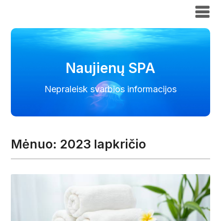
Naujienų SPA
Naujienų SPA
Nepraleisk svarbios informacijos
Mėnuo:
2023 lapkričio