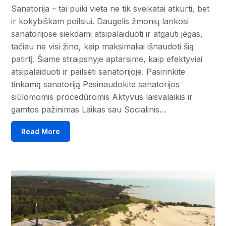
Sanatorija – tai puiki vieta ne tik sveikatai atkurti, bet
ir kokybiškam poilsiui. Daugelis žmonių lankosi
sanatorijose siekdami atsipalaiduoti ir atgauti jėgas,
tačiau ne visi žino, kaip maksimaliai išnaudoti šią
patirtį. Šiame straipsnyje aptarsime, kaip efektyviai
atsipalaiduoti ir pailsėti sanatorijoje. Pasirinkite
tinkamą sanatoriją Pasinaudokite sanatorijos
siūlomomis procedūromis Aktyvus laisvalaikis ir
gamtos pažinimas Laikas sau Socialinis…
Read More