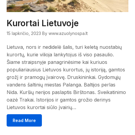
Kurortai Lietuvoje
15 lapkričio, 2023
By www.azuolynospa.lt
Lietuva, nors ir nedidelė šalis, turi keletą nuostabių
kurortų, kurie vilioja lankytojus iš viso pasaulio.
Šiame straipsnyje panagrinėsime kai kuriuos
populiariausius Lietuvos kurortus, jų istoriją, gamtos
grožį ir pramogų įvairovę. Druskininkai. Gydomųjų
vandens šaltinių miestas Palanga. Baltijos perlas
Nida. Kuršių nerijos paslaptis Birštonas. Sveikatinimo
oazė Trakai. Istorijos ir gamtos grožio derinys
Lietuvos kurortai siūlo įvairių…
Read More