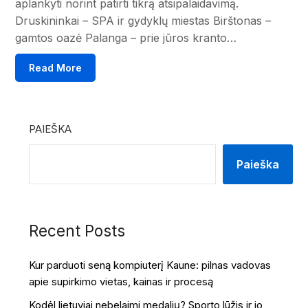
aplankyti norint patirti tikrą atsipalaidavimą.
Druskininkai – SPA ir gydyklų miestas Birštonas –
gamtos oazė Palanga – prie jūros kranto…
Read More
PAIEŠKA
Paieška
Recent Posts
Kur parduoti seną kompiuterį Kaune: pilnas vadovas
apie supirkimo vietas, kainas ir procesą
Kodėl lietuviai nebelaimi medalių? Sporto lūžis ir jo