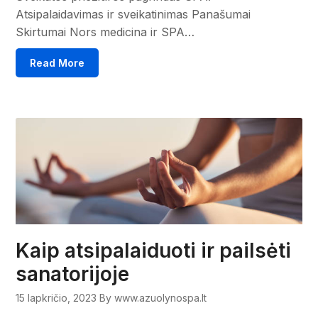
Atsipalaidavimas ir sveikatinimas Panašumai
Skirtumai Nors medicina ir SPA…
Read More
Kaip atsipalaiduoti ir pailsėti
sanatorijoje
15 lapkričio, 2023
By www.azuolynospa.lt