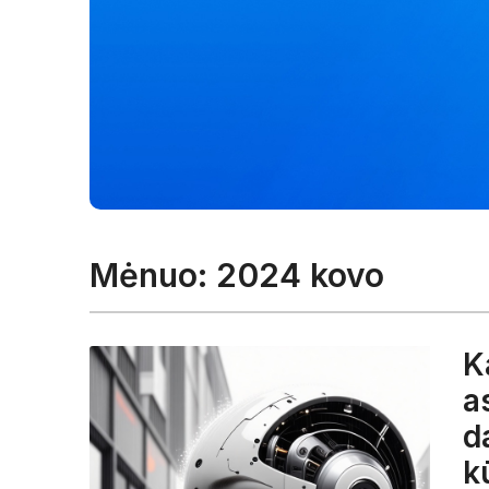
Mėnuo:
2024 kovo
K
a
d
k