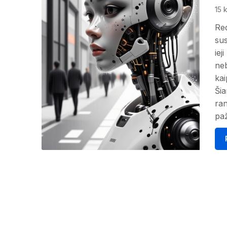
15 
Red
sus
iej
neb
kai
Šia
ran
paž