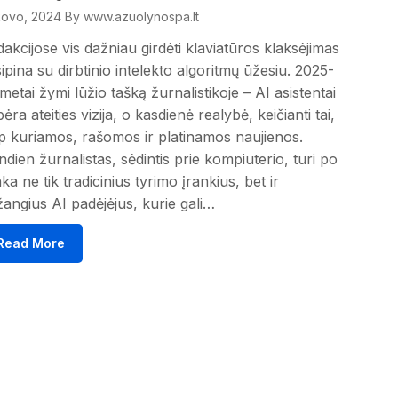
kovo, 2024
By www.azuolynospa.lt
akcijose vis dažniau girdėti klaviatūros klaksėjimas
ipina su dirbtinio intelekto algoritmų ūžesiu. 2025-
i metai žymi lūžio tašką žurnalistikoje – AI asistentai
ėra ateities vizija, o kasdienė realybė, keičianti tai,
p kuriamos, rašomos ir platinamos naujienos.
ndien žurnalistas, sėdintis prie kompiuterio, turi po
ka ne tik tradicinius tyrimo įrankius, bet ir
angius AI padėjėjus, kurie gali…
Read More