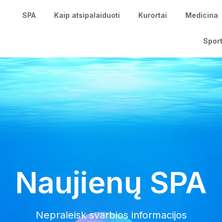
SPA
Kaip atsipalaiduoti
Kurortai
Medicina
Spor
Naujienų SPA
Nepraleisk svarbios informacijos