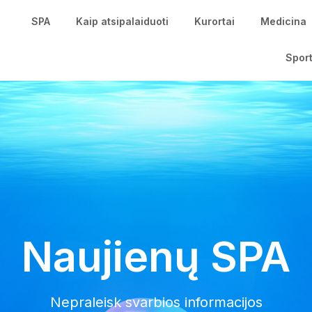
SPA
Kaip atsipalaiduoti
Kurortai
Medicina
Spor
Naujienų SPA
Nepraleisk svarbios informacijos