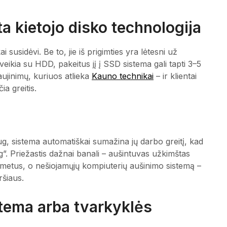
a kietojo disko technologija
susidėvi. Be to, jie iš prigimties yra lėtesni už
veikia su HDD, pakeitus jį į SSD sistema gali tapti 3–5
aujinimų, kuriuos atlieka
Kauno technikai
– ir klientai
ia greitis.
ug, sistema automatiškai sumažina jų darbo greitį, kad
g”. Priežastis dažnai banali – aušintuvas užkimštas
r metus, o nešiojamųjų kompiuterių aušinimo sistemą –
ršiaus.
stema arba tvarkyklės