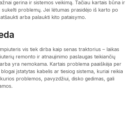
ažnai gerina ir sistemos veikimą. Tačiau kartais būna ir
li sukelti problemų. Jei lėtumas prasidėjo iš karto po
į atšaukti arba palaukti kito pataisymo.
deda
piuteris vis tiek dirba kaip senas traktorius – laikas
iuterių remonto ir atnaujinimo paslaugas teikiančių
ug arba yra nemokama. Kartais problema paaiškėja per
logai įstatytas kabelis ar tiesiog sistema, kuriai reikia
i kurios problemos, pavyzdžiui, disko gedimas, gali
jamos.