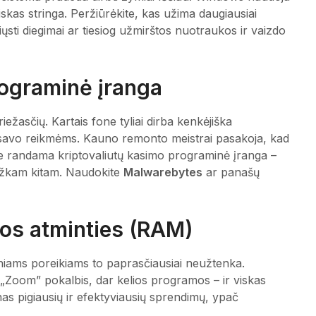
 viskas stringa. Peržiūrėkite, kas užima daugiausiai
isiųsti diegimai ar tiesiog užmirštos nuotraukos ir vaizdo
programinė įranga
iežasčių. Kartais fone tyliai dirba kenkėjiška
savo reikmėms. Kauno remonto meistrai pasakoja, kad
se randama kriptovaliutų kasimo programinė įranga –
kažkam kitam. Naudokite
Malwarebytes
ar panašų
ios atminties (RAM)
iniams poreikiams to paprasčiausiai neužtenka.
r „Zoom” pokalbis, dar kelios programos – ir viskas
as pigiausių ir efektyviausių sprendimų, ypač