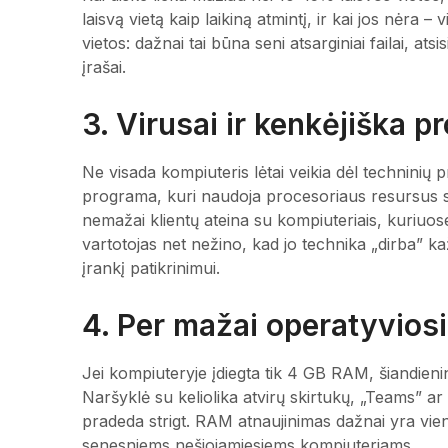
laisvą vietą kaip laikiną atmintį, ir kai jos nėra –
vietos: dažnai tai būna seni atsarginiai failai, ats
įrašai.
3. Virusai ir kenkėjiška 
Ne visada kompiuteris lėtai veikia dėl techninių pr
programa, kuri naudoja procesoriaus resursus 
nemažai klientų ateina su kompiuteriais, kuriuo
vartotojas net nežino, kad jo technika „dirba” 
įrankį patikrinimui.
4. Per mažai operatyvios
Jei kompiuteryje įdiegta tik 4 GB RAM, šiandien
Naršyklė su keliolika atvirų skirtukų, „Teams” a
pradeda strigt. RAM atnaujinimas dažnai yra vien
senesniems nešiojamiesiems kompiuteriams.