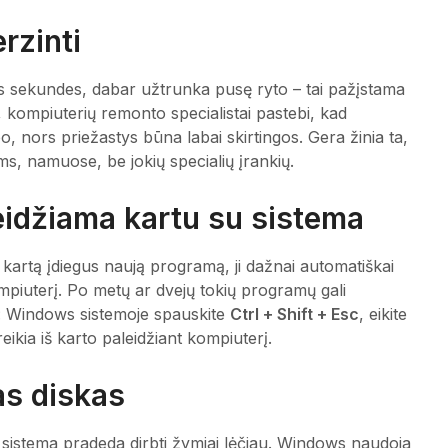
rzinti
ias sekundes, dabar užtrunka pusę ryto – tai pažįstama
je, kompiuterių remonto specialistai pastebi, kad
o, nors priežastys būna labai skirtingos. Gera žinia ta,
s, namuose, be jokių specialių įrankių.
eidžiama kartu su sistema
 kartą įdiegus naują programą, ji dažnai automatiškai
ompiuterį. Po metų ar dvejų tokių programų gali
s: Windows sistemoje spauskite
Ctrl + Shift + Esc
, eikite
ereikia iš karto paleidžiant kompiuterį.
as diskas
, sistema pradeda dirbti žymiai lėčiau. Windows naudoja