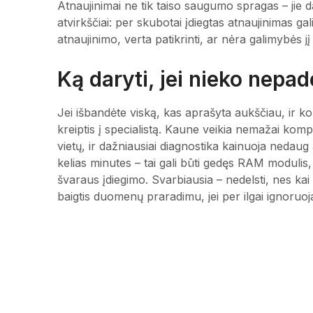
Atnaujinimai ne tik taiso saugumo spragas – jie d
atvirkščiai: per skubotai įdiegtas atnaujinimas ga
atnaujinimo, verta patikrinti, ar nėra galimybės j
Ką daryti, jei nieko nepa
Jei išbandėte viską, kas aprašyta aukščiau, ir kom
kreiptis į specialistą. Kaune veikia nemažai komp
vietų, ir dažniausiai diagnostika kainuoja neda
kelias minutes – tai gali būti gedęs RAM modulis, b
švaraus įdiegimo. Svarbiausia – nedelsti, nes ka
baigtis duomenų praradimu, jei per ilgai ignoruo