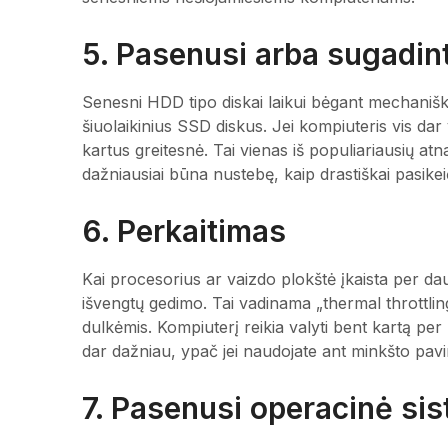
5. Pasenusi arba sugadint
Senesni HDD tipo diskai laikui bėgant mechaniškai 
šiuolaikinius SSD diskus. Jei kompiuteris vis dar 
kartus greitesnė. Tai vienas iš populiariausių atn
dažniausiai būna nustebę, kaip drastiškai pasikeič
6. Perkaitimas
Kai procesorius ar vaizdo plokštė įkaista per da
išvengtų gedimo. Tai vadinama „thermal throttlin
dulkėmis. Kompiuterį reikia valyti bent kartą pe
dar dažniau, ypač jei naudojate ant minkšto pavi
7. Pasenusi operacinė si