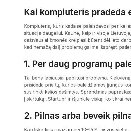
Kai kompiuteris pradeda e
Kompiuteris, kuris kadaise paleisdavosi per kel
situacija daugeliui. Kaune, kaip ir visoje Lietuvo
dažniausiai žmonės kreipiasi būtent dėl lėto darb
kad nemažą dalį problemų galima išspręsti patiem
1. Per daug programų pal
Tai bene labiausiai paplitusi problema. Kiekvieną
prisideda prie tų, kurios paleidžiamos įjungus k
susirinkti kelios dešimtys. Sprendimas paprasta
į skirtuką „Startup” ir išjunkite viską, ko tikrai n
2. Pilnas arba beveik piln
Kai diske lieka mažiau nei 10–15% laisvos vietos