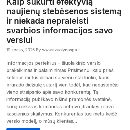
Kaip sukurti efektyvią
naujienų stebėsenos sistemą
ir niekada nepraleisti
svarbios informacijos savo
verslui
19 spalio, 2025
By www.azuolynospa.lt
Informacijos perteklius – šiuolaikinio verslo
prakeikimas ir palaiminimas Prisimenu, kaip prieš
kelerius metus dirbau su vienu startuoliu, kuris
prarado didžiulę sutartį vien todėl, kad nepastebėjo
vieno straipsnio apie savo konkurentą. Tą
informaciją publikavo nišinė pramonės svetainė,
kurią niekas iš komandos nebuvo įtraukęs į savo
kasdienius skaitymus. Konkurentas tuo metu keičė
verslo modelį, o mūsų klientas…