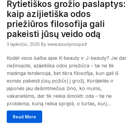
Rytietiškos grožio paslaptys:
kaip azijietiška odos
priežiūros filosofija gali
pakeisti jūsų veido odą
3 lapkričio, 2025
By www.azuolynospa.lt
Kodėl visos kalba apie K-beauty ir J-beauty? Jei dar
nežinojote, azijietiška odos priežiūra – tai ne tik
madinga tendencija, bet tikra filosofija, kuri gali iš
esmės pakeisti jūsų požiūrį į grožį. Korėjietės ir
japonės jau dešimtmečius žino, ko mums,
vakarietėms, dar tik reikia išmokti: oda – tai ne
problema, kurią reikia spręsti, o turtas, kurį…
Read More