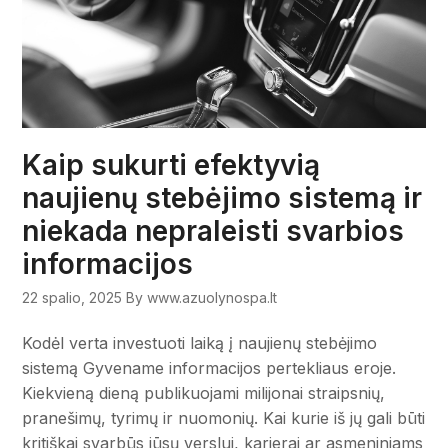
Kaip sukurti efektyvią
naujienų stebėjimo sistemą ir
niekada nepraleisti svarbios
informacijos
22 spalio, 2025
By www.azuolynospa.lt
Kodėl verta investuoti laiką į naujienų stebėjimo
sistemą Gyvename informacijos pertekliaus eroje.
Kiekvieną dieną publikuojami milijonai straipsnių,
pranešimų, tyrimų ir nuomonių. Kai kurie iš jų gali būti
kritiškai svarbūs jūsų verslui, karjerai ar asmeniniams