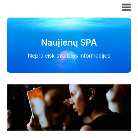
Naujienų SPA
Naujienų SPA
Nepraleisk svarbios informacijos