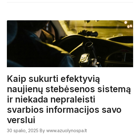
Kaip sukurti efektyvią
naujienų stebėsenos sistemą
ir niekada nepraleisti
svarbios informacijos savo
verslui
30 spalio, 2025
By www.azuolynospa.lt