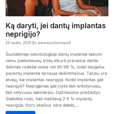
Ką daryti, jei dantų implantas
neprigijo?
29 spalio, 2025
By www.azuolynospa.lt
Šiuolaikinėje odontologijoje dantų implantai laikomi
vienu patikimiausių būdų atkurti prarastus dantis.
Sėkmės rodikliai siekia net 95–98 %, todėl daugeliui
pacientų implantai tarnauja dešimtmečius. Tačiau yra
atvejų, kai implantas neprigyja. Kodėl implantas gali
neprigyti? Neprigijimas gali įvykti tiek ankstyvuoju,
tiek vėlyvuoju laikotarpiu. Dažniausios priežastys:
Statistika rodo, kad maždaug 2–5 % implantų
neprigyja. Nors skaičius nėra didelis,…