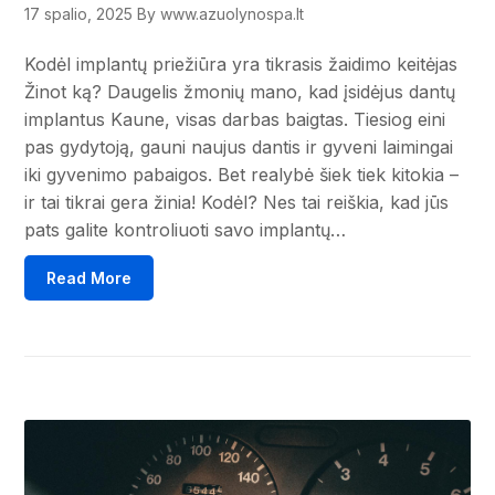
17 spalio, 2025
By www.azuolynospa.lt
Kodėl implantų priežiūra yra tikrasis žaidimo keitėjas
Žinot ką? Daugelis žmonių mano, kad įsidėjus dantų
implantus Kaune, visas darbas baigtas. Tiesiog eini
pas gydytoją, gauni naujus dantis ir gyveni laimingai
iki gyvenimo pabaigos. Bet realybė šiek tiek kitokia –
ir tai tikrai gera žinia! Kodėl? Nes tai reiškia, kad jūs
pats galite kontroliuoti savo implantų…
Read More