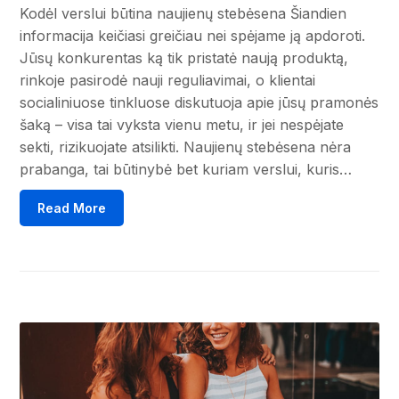
Kodėl verslui būtina naujienų stebėsena Šiandien
informacija keičiasi greičiau nei spėjame ją apdoroti.
Jūsų konkurentas ką tik pristatė naują produktą,
rinkoje pasirodė nauji reguliavimai, o klientai
socialiniuose tinkluose diskutuoja apie jūsų pramonės
šaką – visa tai vyksta vienu metu, ir jei nespėjate
sekti, rizikuojate atsilikti. Naujienų stebėsena nėra
prabanga, tai būtinybė bet kuriam verslui, kuris…
Read More