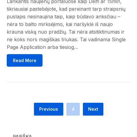
Lankantis naujienų portaluose kaip Delfi ar 15min,
tikriausiai pastebėjote, kad pereinant tarp straipsnių
puslapis nesinaujina taip, kaip būdavo anksčiau –
nėra to balto mirksėjimo, kai naršyklė iš naujo
krauna viską nuo pradžių. Tai nėra atsitiktinumas ir
ne koks nors magiškas triukas. Tai vadinama Single
Page Application arba tiesiog…
Read More
Previous
4
Next
PAIEŠKA