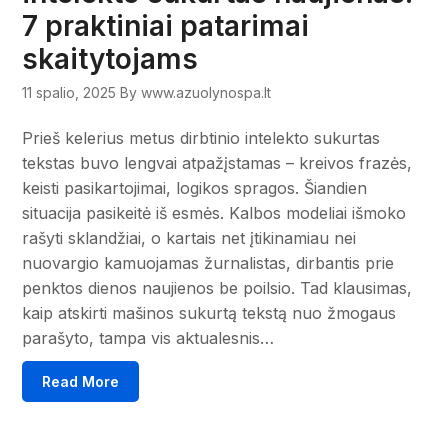
7 praktiniai patarimai
skaitytojams
11 spalio, 2025
By www.azuolynospa.lt
Prieš kelerius metus dirbtinio intelekto sukurtas
tekstas buvo lengvai atpažįstamas – kreivos frazės,
keisti pasikartojimai, logikos spragos. Šiandien
situacija pasikeitė iš esmės. Kalbos modeliai išmoko
rašyti sklandžiai, o kartais net įtikinamiau nei
nuovargio kamuojamas žurnalistas, dirbantis prie
penktos dienos naujienos be poilsio. Tad klausimas,
kaip atskirti mašinos sukurtą tekstą nuo žmogaus
parašyto, tampa vis aktualesnis…
Read More