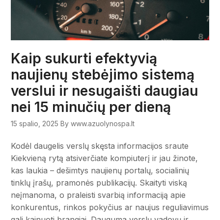
Kaip sukurti efektyvią
naujienų stebėjimo sistemą
verslui ir nesugaišti daugiau
nei 15 minučių per dieną
15 spalio, 2025
By www.azuolynospa.lt
Kodėl daugelis verslų skęsta informacijos sraute
Kiekvieną rytą atsiverčiate kompiuterį ir jau žinote,
kas laukia – dešimtys naujienų portalų, socialinių
tinklų įrašų, pramonės publikacijų. Skaityti viską
neįmanoma, o praleisti svarbią informaciją apie
konkurentus, rinkos pokyčius ar naujus reguliavimus
gali kainuoti brangiai. Dauguma verslų vadovų ir