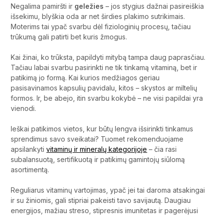
Negalima pamiršti ir
geležies
– jos stygius dažnai pasireiškia
išsekimu, blyškia oda ar net širdies plakimo sutrikimais.
Moterims tai ypač svarbu dėl fiziologinių procesų, tačiau
trūkumą gali patirti bet kuris žmogus.
Kai žinai, ko trūksta, papildyti mitybą tampa daug paprasčiau.
Tačiau labai svarbu pasirinkti ne tik tinkamą vitaminą, bet ir
patikimą jo formą. Kai kurios medžiagos geriau
pasisavinamos kapsulių pavidalu, kitos – skystos ar miltelių
formos. Ir, be abejo, itin svarbu kokybė – ne visi papildai yra
vienodi.
Ieškai patikimos vietos, kur būtų lengva išsirinkti tinkamus
sprendimus savo sveikatai? Tuomet rekomenduojame
apsilankyti
vitaminų ir mineralų kategorijoje
– čia rasi
subalansuotą, sertifikuotą ir patikimų gamintojų siūlomą
asortimentą.
Reguliarus vitaminų vartojimas, ypač jei tai daroma atsakingai
ir su žiniomis, gali stipriai pakeisti tavo savijautą. Daugiau
energijos, mažiau streso, stipresnis imunitetas ir pagerėjusi