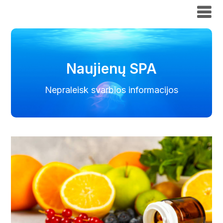
Naujienų SPA
Naujienų SPA
Nepraleisk svarbios informacijos