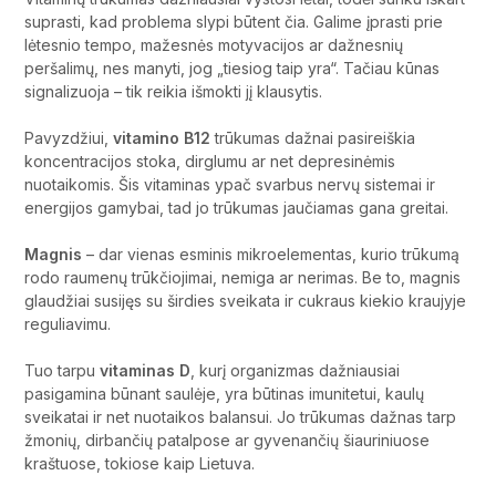
suprasti, kad problema slypi būtent čia. Galime įprasti prie
lėtesnio tempo, mažesnės motyvacijos ar dažnesnių
peršalimų, nes manyti, jog „tiesiog taip yra“. Tačiau kūnas
signalizuoja – tik reikia išmokti jį klausytis.
Pavyzdžiui,
vitamino B12
trūkumas dažnai pasireiškia
koncentracijos stoka, dirglumu ar net depresinėmis
nuotaikomis. Šis vitaminas ypač svarbus nervų sistemai ir
energijos gamybai, tad jo trūkumas jaučiamas gana greitai.
Magnis
– dar vienas esminis mikroelementas, kurio trūkumą
rodo raumenų trūkčiojimai, nemiga ar nerimas. Be to, magnis
glaudžiai susijęs su širdies sveikata ir cukraus kiekio kraujyje
reguliavimu.
Tuo tarpu
vitaminas D
, kurį organizmas dažniausiai
pasigamina būnant saulėje, yra būtinas imunitetui, kaulų
sveikatai ir net nuotaikos balansui. Jo trūkumas dažnas tarp
žmonių, dirbančių patalpose ar gyvenančių šiauriniuose
kraštuose, tokiose kaip Lietuva.