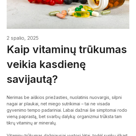
2 spalio, 2025
Kaip vitaminų trūkumas
veikia kasdienę
savijautą?
Nerimas be aiškios priežasties, nuolatinis nuovargis, silpni
nagai ar plaukai, net miego sutrikimai – tai ne visada
gyvenimo tempo padariniai. Labai dažnai šie simptomai rodo
vieną paprastą, bet svarbų dalyką: organizmui trūksta tam
tikrų vitaminų ar mineralų.
Vitaminų trūkumas dažniausiai vystosi lėtai, todėl sunku iškart