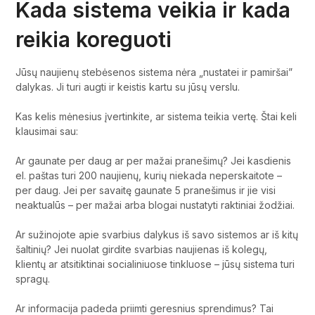
Kada sistema veikia ir kada
reikia koreguoti
Jūsų naujienų stebėsenos sistema nėra „nustatei ir pamiršai”
dalykas. Ji turi augti ir keistis kartu su jūsų verslu.
Kas kelis mėnesius įvertinkite, ar sistema teikia vertę. Štai keli
klausimai sau:
Ar gaunate per daug ar per mažai pranešimų? Jei kasdienis
el. paštas turi 200 naujienų, kurių niekada neperskaitote –
per daug. Jei per savaitę gaunate 5 pranešimus ir jie visi
neaktualūs – per mažai arba blogai nustatyti raktiniai žodžiai.
Ar sužinojote apie svarbius dalykus iš savo sistemos ar iš kitų
šaltinių? Jei nuolat girdite svarbias naujienas iš kolegų,
klientų ar atsitiktinai socialiniuose tinkluose – jūsų sistema turi
spragų.
Ar informacija padeda priimti geresnius sprendimus? Tai