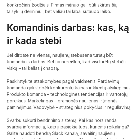
konkrečiais žodžiais. Pirmas mėnuo gali būti skirtas šių
taisyklių derinimui, bet vėliau tai labai sutaupo laiko.
Komandinis darbas: kas, ką
ir kada stebi
Jei dirbate ne vienas, naujienų stebėsena turėtų būti
komandinis darbas. Bet tai nereiškia, kad visi turėtų stebėti
viską – tai kelias į chaosą.
Paskirstykite atsakomybes pagal vaidmenis. Pardavimų
komanda gali stebėti konkurentų kainas ir klientų atsiliepimus.
Produkto komanda – technologines tendencijas ir vartotojų
poreikius. Marketingas – pramonės naujienas ir įmonės
paminėjimus. Vadovybė – strateginius pokyčius ir reguliavimą.
Svarbu sukurti bendrinimo sistemą. Kai kas nors randa
svarbią informaciją, kaip ji pasiekia tuos, kuriems reikalinga?
Galite naudoti bendrą Slack kanalą, savaitinį naujienų