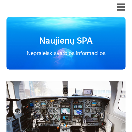
Naujienų SPA
Naujienų SPA
Nepraleisk svarbios informacijos