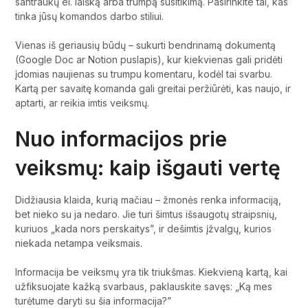
santraukų el. laišką arba trumpą susitikimą. Pasirinkite tai, kas
tinka jūsų komandos darbo stiliui.
Vienas iš geriausių būdų – sukurti bendrinamą dokumentą
(Google Doc ar Notion puslapis), kur kiekvienas gali pridėti
įdomias naujienas su trumpu komentaru, kodėl tai svarbu.
Kartą per savaitę komanda gali greitai peržiūrėti, kas naujo, ir
aptarti, ar reikia imtis veiksmų.
Nuo informacijos prie
veiksmų: kaip išgauti vertę
Didžiausia klaida, kurią mačiau – žmonės renka informaciją,
bet nieko su ja nedaro. Jie turi šimtus išsaugotų straipsnių,
kuriuos „kada nors perskaitys”, ir dešimtis įžvalgų, kurios
niekada netampa veiksmais.
Informacija be veiksmų yra tik triukšmas. Kiekvieną kartą, kai
užfiksuojate kažką svarbaus, paklauskite savęs: „Ką mes
turėtume daryti su šia informacija?”