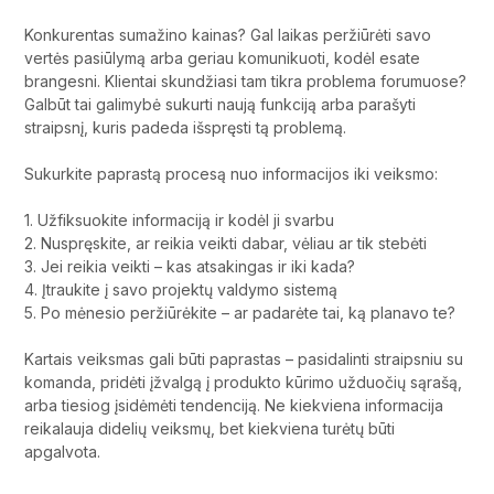
Konkurentas sumažino kainas? Gal laikas peržiūrėti savo
vertės pasiūlymą arba geriau komunikuoti, kodėl esate
brangesni. Klientai skundžiasi tam tikra problema forumuose?
Galbūt tai galimybė sukurti naują funkciją arba parašyti
straipsnį, kuris padeda išspręsti tą problemą.
Sukurkite paprastą procesą nuo informacijos iki veiksmo:
1. Užfiksuokite informaciją ir kodėl ji svarbu
2. Nuspręskite, ar reikia veikti dabar, vėliau ar tik stebėti
3. Jei reikia veikti – kas atsakingas ir iki kada?
4. Įtraukite į savo projektų valdymo sistemą
5. Po mėnesio peržiūrėkite – ar padarėte tai, ką planavo te?
Kartais veiksmas gali būti paprastas – pasidalinti straipsniu su
komanda, pridėti įžvalgą į produkto kūrimo užduočių sąrašą,
arba tiesiog įsidėmėti tendenciją. Ne kiekviena informacija
reikalauja didelių veiksmų, bet kiekviena turėtų būti
apgalvota.