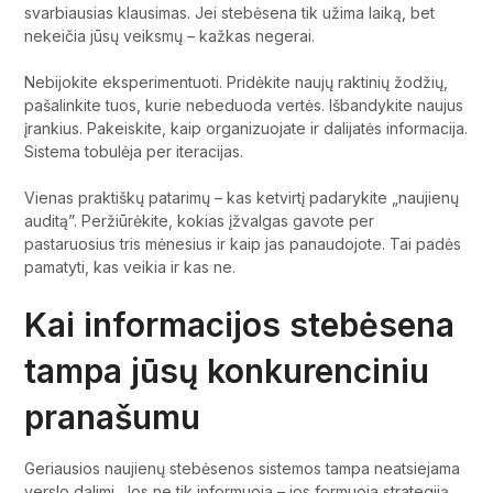
svarbiausias klausimas. Jei stebėsena tik užima laiką, bet
nekeičia jūsų veiksmų – kažkas negerai.
Nebijokite eksperimentuoti. Pridėkite naujų raktinių žodžių,
pašalinkite tuos, kurie nebeduoda vertės. Išbandykite naujus
įrankius. Pakeiskite, kaip organizuojate ir dalijatės informacija.
Sistema tobulėja per iteracijas.
Vienas praktiškų patarimų – kas ketvirtį padarykite „naujienų
auditą”. Peržiūrėkite, kokias įžvalgas gavote per
pastaruosius tris mėnesius ir kaip jas panaudojote. Tai padės
pamatyti, kas veikia ir kas ne.
Kai informacijos stebėsena
tampa jūsų konkurenciniu
pranašumu
Geriausios naujienų stebėsenos sistemos tampa neatsiejama
verslo dalimi. Jos ne tik informuoja – jos formuoja strategiją,