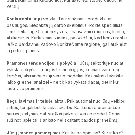
verslų:
Konkurentai ir jų veikla.
Tai ne tik nauji produktai ar
paslaugos. Stebėkite jų darbo skelbimus (kokie specialistai
jiems reikalingi?), partnerystes, finansavimo raundus, klientų
atsiliepimus. Kartais smulkmena, pavyzdžiui, kad konkurentas
ieško pardavimų vadovo konkrečiame regione, gali atskleisti
jų plėtros planus.
Pramonės tendencijos ir pokyčiai.
Jūsų sektoriuje nuolat
vyksta pokyčiai – naujos technologijos, keičiasi vartotojų
įpročiai, atsiranda nauji verslo modeliai. Kas mėnesį skirkite
laiko gilesnei analizei – ne tik kas vyksta dabar, bet ir kur
juda visa pramonė.
Reguliavimas ir teisės aktai.
Priklausomai nuo jūsų veiklos
srities, tai gali būti kritiškai svarbu. Kai kuriose pramonėse
naujas įstatymas gali visiškai pakeisti verslo modelį. Geriau
sužinoti apie tai iš anksto nei skaitant baudos pranešimą.
Jūsų įmonės paminėjimai.
Kas kalba apie jus? Kur ir kaip?