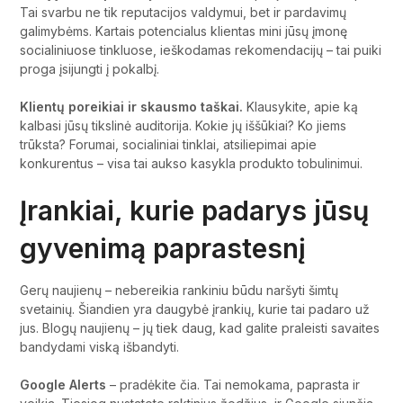
Tai svarbu ne tik reputacijos valdymui, bet ir pardavimų
galimybėms. Kartais potencialus klientas mini jūsų įmonę
socialiniuose tinkluose, ieškodamas rekomendacijų – tai puiki
proga įsijungti į pokalbį.
Klientų poreikiai ir skausmo taškai.
Klausykite, apie ką
kalbasi jūsų tikslinė auditorija. Kokie jų iššūkiai? Ko jiems
trūksta? Forumai, socialiniai tinklai, atsiliepimai apie
konkurentus – visa tai aukso kasykla produkto tobulinimui.
Įrankiai, kurie padarys jūsų
gyvenimą paprastesnį
Gerų naujienų – nebereikia rankiniu būdu naršyti šimtų
svetainių. Šiandien yra daugybė įrankių, kurie tai padaro už
jus. Blogų naujienų – jų tiek daug, kad galite praleisti savaites
bandydami viską išbandyti.
Google Alerts
– pradėkite čia. Tai nemokama, paprasta ir