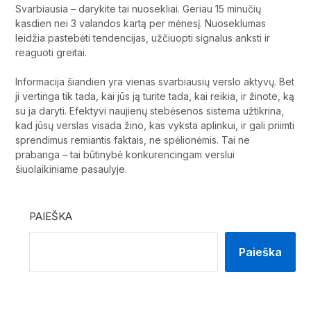
Svarbiausia – darykite tai nuosekliai. Geriau 15 minučių
kasdien nei 3 valandos kartą per mėnesį. Nuoseklumas
leidžia pastebėti tendencijas, užčiuopti signalus anksti ir
reaguoti greitai.
Informacija šiandien yra vienas svarbiausių verslo aktyvų. Bet
ji vertinga tik tada, kai jūs ją turite tada, kai reikia, ir žinote, ką
su ja daryti. Efektyvi naujienų stebėsenos sistema užtikrina,
kad jūsų verslas visada žino, kas vyksta aplinkui, ir gali priimti
sprendimus remiantis faktais, ne spėlionėmis. Tai ne
prabanga – tai būtinybė konkurencingam verslui
šiuolaikiniame pasaulyje.
PAIEŠKA
Paieška