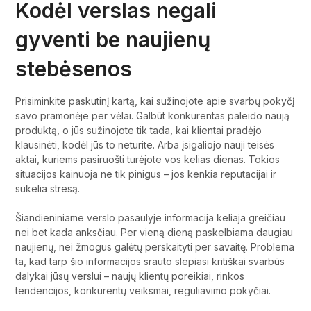
Kodėl verslas negali
gyventi be naujienų
stebėsenos
Prisiminkite paskutinį kartą, kai sužinojote apie svarbų pokyčį
savo pramonėje per vėlai. Galbūt konkurentas paleido naują
produktą, o jūs sužinojote tik tada, kai klientai pradėjo
klausinėti, kodėl jūs to neturite. Arba įsigaliojo nauji teisės
aktai, kuriems pasiruošti turėjote vos kelias dienas. Tokios
situacijos kainuoja ne tik pinigus – jos kenkia reputacijai ir
sukelia stresą.
Šiandieniniame verslo pasaulyje informacija keliaja greičiau
nei bet kada anksčiau. Per vieną dieną paskelbiama daugiau
naujienų, nei žmogus galėtų perskaityti per savaitę. Problema
ta, kad tarp šio informacijos srauto slepiasi kritiškai svarbūs
dalykai jūsų verslui – naujų klientų poreikiai, rinkos
tendencijos, konkurentų veiksmai, reguliavimo pokyčiai.