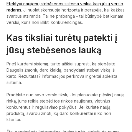
Efektyvi naujienų stebėsenos sistema veikia kaip jūsų verslo
radaras.
Ji nuolat skensuoja horizontą ir perspėja, kai kažkas
svarbus atsiranda. Tai ne prabanga – tai būtinybė bet kuriam
verslui, kuris nori išlikti konkurencingas.
Kas tiksliai turėtų patekti į
jūsų stebėsenos lauką
Prieš kurdami sistemą, turite aiškiai suprasti, ką stebėsite.
Daugelis žmonių daro klaidą, bandydami stebėti viską iš
karto. Rezultatas? Informacijos perkrova ir greitai apleista
sistema.
Pradėkite nuo savo verslo tikslų. Jei planuojate plėstis į naują
rinką, jums reikia stebėti tos rinkos naujienas, vietinius
konkurentus ir reguliavimo pokyčius. Jei kuriate naują
produktą, svarbu žinoti, ką daro konkurentai ir ko nori
klientai.
Štai pagrindinės kategorijos, kurias turėtų stebėti dauguma