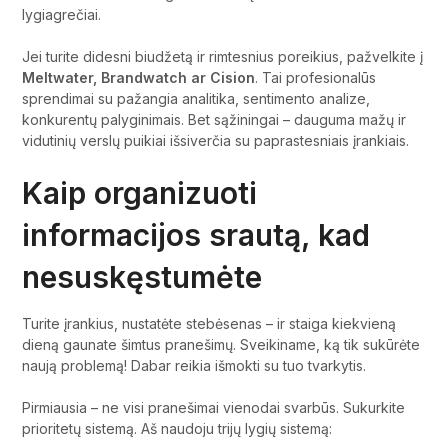
lygiagrečiai.
Jei turite didesni biudžetą ir rimtesnius poreikius, pažvelkite į
Meltwater, Brandwatch ar Cision
. Tai profesionalūs
sprendimai su pažangia analitika, sentimento analize,
konkurentų palyginimais. Bet sąžiningai – dauguma mažų ir
vidutinių verslų puikiai išsiverčia su paprastesniais įrankiais.
Kaip organizuoti
informacijos srautą, kad
nesuskęstumėte
Turite įrankius, nustatėte stebėsenas – ir staiga kiekvieną
dieną gaunate šimtus pranešimų. Sveikiname, ką tik sukūrėte
naują problemą! Dabar reikia išmokti su tuo tvarkytis.
Pirmiausia – ne visi pranešimai vienodai svarbūs. Sukurkite
prioritetų sistemą. Aš naudoju trijų lygių sistemą: