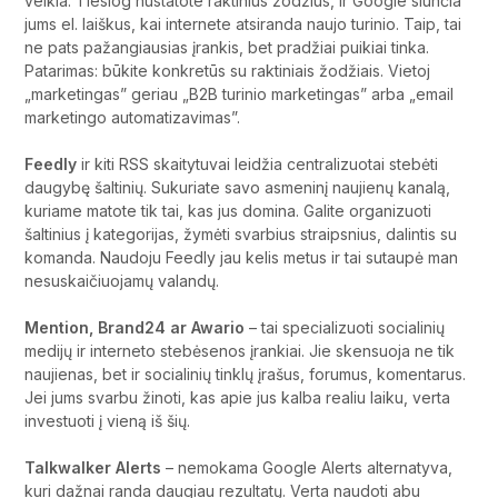
veikia. Tiesiog nustatote raktinius žodžius, ir Google siunčia
jums el. laiškus, kai internete atsiranda naujo turinio. Taip, tai
ne pats pažangiausias įrankis, bet pradžiai puikiai tinka.
Patarimas: būkite konkretūs su raktiniais žodžiais. Vietoj
„marketingas” geriau „B2B turinio marketingas” arba „email
marketingo automatizavimas”.
Feedly
ir kiti RSS skaitytuvai leidžia centralizuotai stebėti
daugybę šaltinių. Sukuriate savo asmeninį naujienų kanalą,
kuriame matote tik tai, kas jus domina. Galite organizuoti
šaltinius į kategorijas, žymėti svarbius straipsnius, dalintis su
komanda. Naudoju Feedly jau kelis metus ir tai sutaupė man
nesuskaičiuojamų valandų.
Mention, Brand24 ar Awario
– tai specializuoti socialinių
medijų ir interneto stebėsenos įrankiai. Jie skensuoja ne tik
naujienas, bet ir socialinių tinklų įrašus, forumus, komentarus.
Jei jums svarbu žinoti, kas apie jus kalba realiu laiku, verta
investuoti į vieną iš šių.
Talkwalker Alerts
– nemokama Google Alerts alternatyva,
kuri dažnai randa daugiau rezultatų. Verta naudoti abu