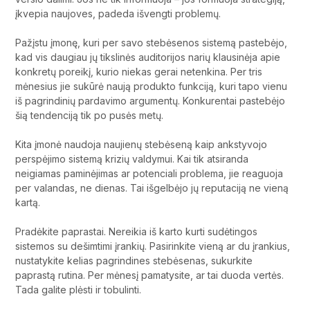
įkvepia naujoves, padeda išvengti problemų.
Pažįstu įmonę, kuri per savo stebėsenos sistemą pastebėjo,
kad vis daugiau jų tikslinės auditorijos narių klausinėja apie
konkretų poreikį, kurio niekas gerai netenkina. Per tris
mėnesius jie sukūrė naują produkto funkciją, kuri tapo vienu
iš pagrindinių pardavimo argumentų. Konkurentai pastebėjo
šią tendenciją tik po pusės metų.
Kita įmonė naudoja naujienų stebėseną kaip ankstyvojo
perspėjimo sistemą krizių valdymui. Kai tik atsiranda
neigiamas paminėjimas ar potenciali problema, jie reaguoja
per valandas, ne dienas. Tai išgelbėjo jų reputaciją ne vieną
kartą.
Pradėkite paprastai. Nereikia iš karto kurti sudėtingos
sistemos su dešimtimi įrankių. Pasirinkite vieną ar du įrankius,
nustatykite kelias pagrindines stebėsenas, sukurkite
paprastą rutina. Per mėnesį pamatysite, ar tai duoda vertės.
Tada galite plėsti ir tobulinti.