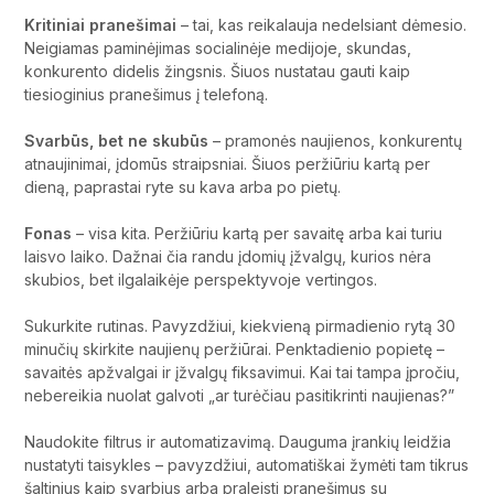
Kritiniai pranešimai
– tai, kas reikalauja nedelsiant dėmesio.
Neigiamas paminėjimas socialinėje medijoje, skundas,
konkurento didelis žingsnis. Šiuos nustatau gauti kaip
tiesioginius pranešimus į telefoną.
Svarbūs, bet ne skubūs
– pramonės naujienos, konkurentų
atnaujinimai, įdomūs straipsniai. Šiuos peržiūriu kartą per
dieną, paprastai ryte su kava arba po pietų.
Fonas
– visa kita. Peržiūriu kartą per savaitę arba kai turiu
laisvo laiko. Dažnai čia randu įdomių įžvalgų, kurios nėra
skubios, bet ilgalaikėje perspektyvoje vertingos.
Sukurkite rutinas. Pavyzdžiui, kiekvieną pirmadienio rytą 30
minučių skirkite naujienų peržiūrai. Penktadienio popietę –
savaitės apžvalgai ir įžvalgų fiksavimui. Kai tai tampa įpročiu,
nebereikia nuolat galvoti „ar turėčiau pasitikrinti naujienas?”
Naudokite filtrus ir automatizavimą. Dauguma įrankių leidžia
nustatyti taisykles – pavyzdžiui, automatiškai žymėti tam tikrus
šaltinius kaip svarbius arba praleisti pranešimus su