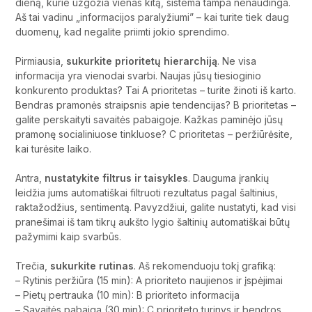
dieną, kurie užgožia vienas kitą, sistema tampa nenaudinga.
Aš tai vadinu „informacijos paralyžiumi” – kai turite tiek daug
duomenų, kad negalite priimti jokio sprendimo.
Pirmiausia,
sukurkite prioritetų hierarchiją
. Ne visa
informacija yra vienodai svarbi. Naujas jūsų tiesioginio
konkurento produktas? Tai A prioritetas – turite žinoti iš karto.
Bendras pramonės straipsnis apie tendencijas? B prioritetas –
galite perskaityti savaitės pabaigoje. Kažkas paminėjo jūsų
pramonę socialiniuose tinkluose? C prioritetas – peržiūrėsite,
kai turėsite laiko.
Antra,
nustatykite filtrus ir taisykles
. Dauguma įrankių
leidžia jums automatiškai filtruoti rezultatus pagal šaltinius,
raktažodžius, sentimentą. Pavyzdžiui, galite nustatyti, kad visi
pranešimai iš tam tikrų aukšto lygio šaltinių automatiškai būtų
pažymimi kaip svarbūs.
Trečia,
sukurkite rutinas
. Aš rekomenduoju tokį grafiką:
– Rytinis peržiūra (15 min): A prioriteto naujienos ir įspėjimai
– Pietų pertrauka (10 min): B prioriteto informacija
– Savaitės pabaiga (30 min): C prioriteto turinys ir bendros