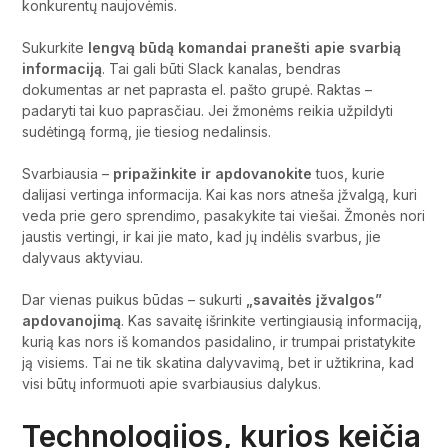
konkurentų naujovėmis.
Sukurkite
lengvą būdą komandai pranešti apie svarbią
informaciją
. Tai gali būti Slack kanalas, bendras
dokumentas ar net paprasta el. pašto grupė. Raktas –
padaryti tai kuo paprasčiau. Jei žmonėms reikia užpildyti
sudėtingą formą, jie tiesiog nedalinsis.
Svarbiausia –
pripažinkite ir apdovanokite
tuos, kurie
dalijasi vertinga informacija. Kai kas nors atneša įžvalgą, kuri
veda prie gero sprendimo, pasakykite tai viešai. Žmonės nori
jaustis vertingi, ir kai jie mato, kad jų indėlis svarbus, jie
dalyvaus aktyviau.
Dar vienas puikus būdas – sukurti
„savaitės įžvalgos”
apdovanojimą
. Kas savaitę išrinkite vertingiausią informaciją,
kurią kas nors iš komandos pasidalino, ir trumpai pristatykite
ją visiems. Tai ne tik skatina dalyvavimą, bet ir užtikrina, kad
visi būtų informuoti apie svarbiausius dalykus.
Technologijos, kurios keičia