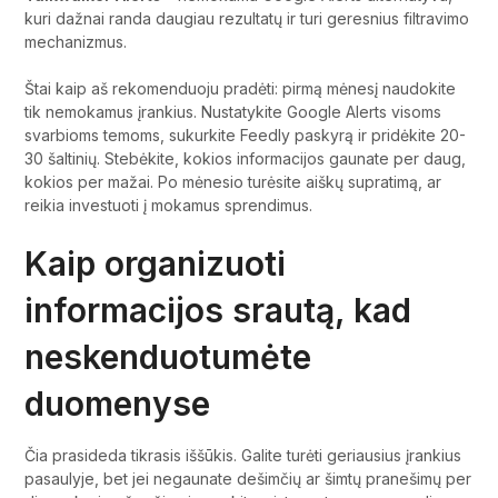
kuri dažnai randa daugiau rezultatų ir turi geresnius filtravimo
mechanizmus.
Štai kaip aš rekomenduoju pradėti: pirmą mėnesį naudokite
tik nemokamus įrankius. Nustatykite Google Alerts visoms
svarbioms temoms, sukurkite Feedly paskyrą ir pridėkite 20-
30 šaltinių. Stebėkite, kokios informacijos gaunate per daug,
kokios per mažai. Po mėnesio turėsite aiškų supratimą, ar
reikia investuoti į mokamus sprendimus.
Kaip organizuoti
informacijos srautą, kad
neskenduotumėte
duomenyse
Čia prasideda tikrasis iššūkis. Galite turėti geriausius įrankius
pasaulyje, bet jei negaunate dešimčių ar šimtų pranešimų per