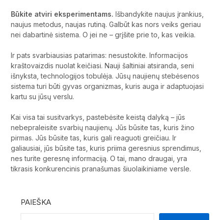
Būkite atviri eksperimentams.
Išbandykite naujus įrankius,
naujus metodus, naujas rutiną. Galbūt kas nors veiks geriau
nei dabartinė sistema. O jei ne – grįšite prie to, kas veikia.
Ir pats svarbiausias patarimas: nesustokite. Informacijos
kraštovaizdis nuolat keičiasi. Nauji šaltiniai atsiranda, seni
išnyksta, technologijos tobulėja. Jūsų naujienų stebėsenos
sistema turi būti gyvas organizmas, kuris auga ir adaptuojasi
kartu su jūsų verslu.
Kai visa tai susitvarkys, pastebėsite keistą dalyką – jūs
nebepraleisite svarbių naujienų. Jūs būsite tas, kuris žino
pirmas. Jūs būsite tas, kuris gali reaguoti greičiau. Ir
galiausiai, jūs būsite tas, kuris priima geresnius sprendimus,
nes turite geresnę informaciją. O tai, mano draugai, yra
tikrasis konkurencinis pranašumas šiuolaikiniame versle.
PAIEŠKA