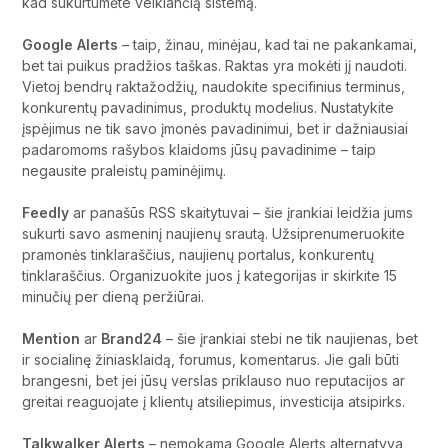
kad sukurtumėte veikiančią sistemą.
Google Alerts
– taip, žinau, minėjau, kad tai ne pakankamai,
bet tai puikus pradžios taškas. Raktas yra mokėti jį naudoti.
Vietoj bendrų raktažodžių, naudokite specifinius terminus,
konkurentų pavadinimus, produktų modelius. Nustatykite
įspėjimus ne tik savo įmonės pavadinimui, bet ir dažniausiai
padaromoms rašybos klaidoms jūsų pavadinime – taip
negausite praleistų paminėjimų.
Feedly
ar panašūs RSS skaitytuvai – šie įrankiai leidžia jums
sukurti savo asmeninį naujienų srautą. Užsiprenumeruokite
pramonės tinklaraščius, naujienų portalus, konkurentų
tinklaraščius. Organizuokite juos į kategorijas ir skirkite 15
minučių per dieną peržiūrai.
Mention
ar
Brand24
– šie įrankiai stebi ne tik naujienas, bet
ir socialinę žiniasklaidą, forumus, komentarus. Jie gali būti
brangesni, bet jei jūsų verslas priklauso nuo reputacijos ar
greitai reaguojate į klientų atsiliepimus, investicija atsipirks.
Talkwalker Alerts
– nemokama Google Alerts alternatyva,