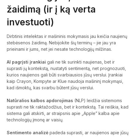
žaidimą (ir į ką verta
investuoti)
Dirbtinis intelektas ir mašininis mokymasis jau keičia naujienų
stebėsenos žaidimą. Nebijokite šių terminų – jie jau yra
prieinami ir jums, net jei nesate technologijų milžinas.
AI pagrįsti įrankiai
gali ne tik surinkti naujienas, bet ir
suprasti jų kontekstą, nustatyti sentimentą, net prognozuoti,
kurios naujienos gali būti svarbiausios jūsų verslui. Įrankiai
kaip Crayon, Kompyte ar Klue naudoja mašininį mokymąsi,
kad išmoktų, kas svarbu būtent jūsų verslui.
Natūralios kalbos apdorojimas
(NLP) leidžia sistemoms
suprasti ne tik raktažodžius, bet ir kontekstą. Tai reiškia, kad
sistema gali atskirti, ar straipsnis apie „Apple” kalba apie
technologijų įmonę ar vaisių.
Sentimento analizė
padeda suprasti, ar naujienos apie jūsų