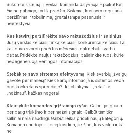
Sukūrėte sistemą, ji veikia, komanda dalyvauja – puiku! Bet
čia ne pabaiga, tai tik pradžia. Sistema, kuri nėra reguliariai
peržiūrima ir tobulinima, greitai tampa pasenusia ir
neefektyvia.
Kas ketvirtį peržiūrėkite savo raktažodžius ir šaltinius.
Jūsų verslas keičiasi, rinka keičiasi, konkurentai keičiasi. Tai,
kas buvo svarbu prieš tris mėnesius, gali nebūti svarbu
dabar. Pridėkite naujus raktažodžius, pašalinkite tuos, kurie
nebegeneruoja vertingos informacijos.
Stebėkite savo sistemos efektyvumą.
Kiek svarbių įžvalgų
gavote per mėnesį? Kiek kartų informacija iš sistemos vedė
prie konkretaus sprendimo? Jei atsakymas „retai” ar
„nežinau”, kažkas negerai.
Klausykite komandos grįžtamojo ryšio.
Galbūt jie gauna
per daug triukšmo ir per mažai signalo. Galbūt tam tikri
šaltiniai nėra naudingi. Galbūt reikia pridėti naujų kategorijų.
Komanda naudoja sistemą kasdien, jie žino, kas veikia ir kas
ne.