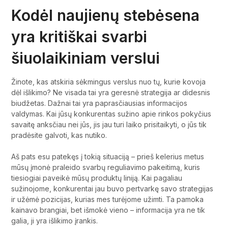
Kodėl naujienų stebėsena
yra kritiškai svarbi
šiuolaikiniam verslui
Žinote, kas atskiria sėkmingus verslus nuo tų, kurie kovoja
dėl išlikimo? Ne visada tai yra geresnė strategija ar didesnis
biudžetas. Dažnai tai yra paprasčiausias informacijos
valdymas. Kai jūsų konkurentas sužino apie rinkos pokyčius
savaitę anksčiau nei jūs, jis jau turi laiko prisitaikyti, o jūs tik
pradėsite galvoti, kas nutiko.
Aš pats esu patekęs į tokią situaciją – prieš kelerius metus
mūsų įmonė praleido svarbų reguliavimo pakeitimą, kuris
tiesiogiai paveikė mūsų produktų liniją. Kai pagaliau
sužinojome, konkurentai jau buvo pertvarkę savo strategijas
ir užėmė pozicijas, kurias mes turėjome užimti. Ta pamoka
kainavo brangiai, bet išmokė vieno – informacija yra ne tik
galia, ji yra išlikimo įrankis.