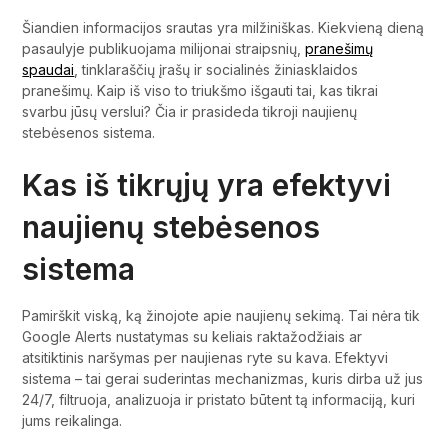
Šiandien informacijos srautas yra milžiniškas. Kiekvieną dieną
pasaulyje publikuojama milijonai straipsnių,
pranešimų
spaudai
, tinklaraščių įrašų ir socialinės žiniasklaidos
pranešimų. Kaip iš viso to triukšmo išgauti tai, kas tikrai
svarbu jūsų verslui? Čia ir prasideda tikroji naujienų
stebėsenos sistema.
Kas iš tikrųjų yra efektyvi
naujienų stebėsenos
sistema
Pamirškit viską, ką žinojote apie naujienų sekimą. Tai nėra tik
Google Alerts nustatymas su keliais raktažodžiais ar
atsitiktinis naršymas per naujienas ryte su kava. Efektyvi
sistema – tai gerai suderintas mechanizmas, kuris dirba už jus
24/7, filtruoja, analizuoja ir pristato būtent tą informaciją, kuri
jums reikalinga.