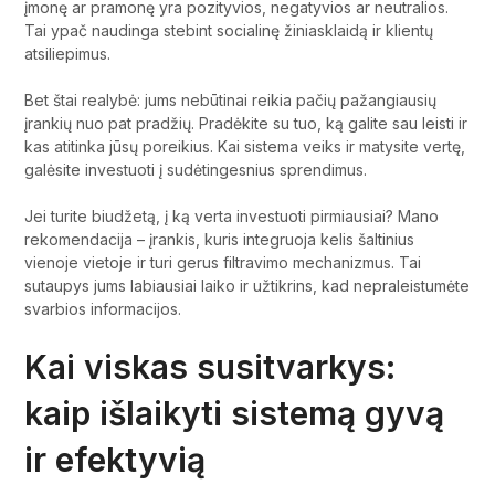
įmonę ar pramonę yra pozityvios, negatyvios ar neutralios.
Tai ypač naudinga stebint socialinę žiniasklaidą ir klientų
atsiliepimus.
Bet štai realybė: jums nebūtinai reikia pačių pažangiausių
įrankių nuo pat pradžių. Pradėkite su tuo, ką galite sau leisti ir
kas atitinka jūsų poreikius. Kai sistema veiks ir matysite vertę,
galėsite investuoti į sudėtingesnius sprendimus.
Jei turite biudžetą, į ką verta investuoti pirmiausiai? Mano
rekomendacija – įrankis, kuris integruoja kelis šaltinius
vienoje vietoje ir turi gerus filtravimo mechanizmus. Tai
sutaupys jums labiausiai laiko ir užtikrins, kad nepraleistumėte
svarbios informacijos.
Kai viskas susitvarkys:
kaip išlaikyti sistemą gyvą
ir efektyvią