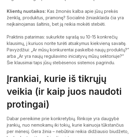
Klientų nuotaikos:
Kas žmonės kalba apie jūsų prekės
ženklą, produktus, pramonę? Socialinė žiniasklaida čia yra
neįkainojamas šaltinis, bet ją reikia mokėti stebėti.
Praktinis patarimas: sukurkite sąrašą su 10-15 konkrečių
klausimų, į kuriuos norite turėti atsakymus kiekvieną savaitę.
Pavyzdžiui: „Ar mūsų konkurentai paskelbė naujų produktų?”
arba „Ar yra naujų reguliavimo iniciatyvų mūsų sektoriuje?”
Šie klausimai taps jūsų stebėsenos sistemos pagrindu.
Įrankiai, kurie iš tikrųjų
veikia (ir kaip juos naudoti
protingai)
Dabar pereikime prie konkretybių. Rinkoje yra daugybė
įrankių, nuo nemokamų iki tokių, kurie kainuoja tūkstančius
per mėnesį. Gera žinia – nebūtinai reikia didžiausio biudžeto,