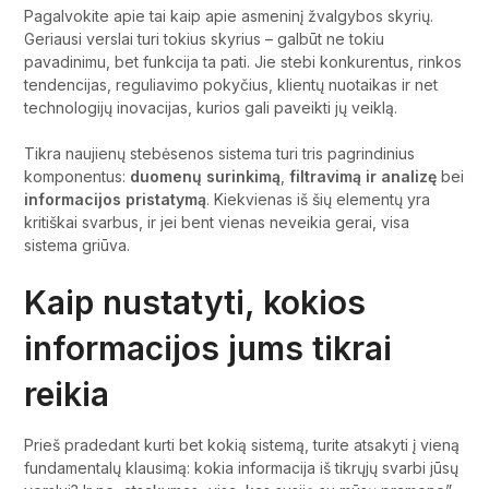
Pagalvokite apie tai kaip apie asmeninį žvalgybos skyrių.
Geriausi verslai turi tokius skyrius – galbūt ne tokiu
pavadinimu, bet funkcija ta pati. Jie stebi konkurentus, rinkos
tendencijas, reguliavimo pokyčius, klientų nuotaikas ir net
technologijų inovacijas, kurios gali paveikti jų veiklą.
Tikra naujienų stebėsenos sistema turi tris pagrindinius
komponentus:
duomenų surinkimą
,
filtravimą ir analizę
bei
informacijos pristatymą
. Kiekvienas iš šių elementų yra
kritiškai svarbus, ir jei bent vienas neveikia gerai, visa
sistema griūva.
Kaip nustatyti, kokios
informacijos jums tikrai
reikia
Prieš pradedant kurti bet kokią sistemą, turite atsakyti į vieną
fundamentalų klausimą: kokia informacija iš tikrųjų svarbi jūsų