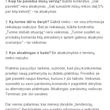
1.
Kaip tai paveikia mūsų verslą?
Būkite konkretūs. „Gali
paveikti” nėra atsakymas. „Gali sumažinti mūsų rinkos dalį 5%
per kitą ketvirtį” – tai atsakymas.
2.
Ką turime dėl to daryti?
Galbūt nieko – ne visa informacija
reikalauja reakcijos. Bet jei reikalauja, būkite konkretūs.
„Turime stebėti situaciją” nėra veiksmas. „Turime susitikti su
produktų komanda kitą antradienį ir aptarti galimus atsakymo
scenarijus” – tai veiksmas.
3.
Kas atsakingas ir kada?
Be atsakomybės ir terminų,
nieko neįvyks.
Praktinis pavyzdys: tarkime, sužinote, kad jūsų konkurentas
pradėjo naują partnerystę su dideliu platintoju. Poveikis: jie
gali pasiekti naujus klientus, kuriuos ir jūs taikote. Veiksmas:
susisiekti su savo pardavimų komanda ir pagreitinti derybas
su alternatyviais platintojais. Atsakingas: pardavimų vadovas.
Terminas: per dvi savaites.
Dar vienas patarimas: kas mėnesį darykite „tendencijų
peržiūrą”. Peržiūrėkite visą surinktą informaciją ir ieškokite