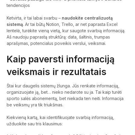
tendencijos
Ketvirta, ir tai labai svarbu –
naudokite centralizuotą
sistemą
. Ar tai būtų Notion, Trello, ar net paprasta Excel
lentelė, turėkite vieną vietą, kur saugote svarbią informaciją.
Aš naudoju paprastą struktūrą: data, šaltinis, trumpas
aprašymas, potencialus poveikis verslui, veiksmai.
Kaip paversti informaciją
veiksmais ir rezultatais
Štai kur daugelis sistemų žlunga. Jūs renkate informaciją,
organizuojate ją, bet… nieko nedarote su ja. Tai kaip turėti
sporto salės abonementą, bet niekada ten neiti. Informacija
be veiksmų yra tik triukšmas.
Kiekvieną kartą, kai identifikuojate svarbią informaciją,
užduokite sau tris klausimus: