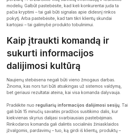
modelių. Galbūt pastebėsite, kad keli konkurentai juda ta
pačia kryptimi – tai gali būti signalas apie didesnį rinkos
pokytį. Arba pastebėsite, kad tam tikri klientų skundai
kartojasi – tai galimybė produkto tobulinimui.
Kaip įtraukti komandą ir
sukurti informacijos
dalijimosi kultūrą
Naujienų stebėsena negali būti vieno žmogaus darbas.
Žinoma, kas nors turi būti atsakingas už sistemos valdymą,
bet geriausi rezultatai ateina, kai visa komanda dalyvauja.
Pradėkite nuo
reguliarių informacijos dalijimosi sesijų
. Tai
gali būti 15 minučių savaitės pradžios susitikimo dalis, kur
kiekvienas skyrius dalijasi svarbiausiais pastebėjimais.
Rinkodaros komanda gali dalintis socialinės žiniasklaidos
įžvalgomis, pardavimų – tuo, ką girdi iš klientų, produktų –