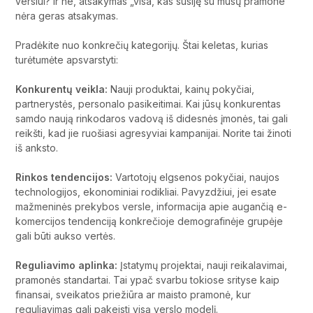
verslui? Ir ne, atsakymas „visa, kas susiję su mūsų pramone”
nėra geras atsakymas.
Pradėkite nuo konkrečių kategorijų. Štai keletas, kurias
turėtumėte apsvarstyti:
Konkurentų veikla:
Nauji produktai, kainų pokyčiai,
partnerystės, personalo pasikeitimai. Kai jūsų konkurentas
samdo naują rinkodaros vadovą iš didesnės įmonės, tai gali
reikšti, kad jie ruošiasi agresyviai kampanijai. Norite tai žinoti
iš anksto.
Rinkos tendencijos:
Vartotojų elgsenos pokyčiai, naujos
technologijos, ekonominiai rodikliai. Pavyzdžiui, jei esate
mažmeninės prekybos versle, informacija apie augančią e-
komercijos tendenciją konkrečioje demografinėje grupėje
gali būti aukso vertės.
Reguliavimo aplinka:
Įstatymų projektai, nauji reikalavimai,
pramonės standartai. Tai ypač svarbu tokiose srityse kaip
finansai, sveikatos priežiūra ar maisto pramonė, kur
reguliavimas gali pakeisti visą verslo modelį.