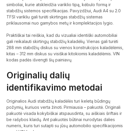
simboliai, kurie atskleidžia variklio tipą, kėbulo formą ir
stabdžių sistemos specifikacijas. Pavyzdžiui, Audi A4 su 2.0
TFSI varikliu gali turėti skirtingas stabdžių sistemas
priklausomai nuo gamybos metų ir komplektacijos lygio.
Praktiškai tai reiškia, kad du vizualiai identiški automobiliai
gali reikalauti skirtingų stabdžių kaladėlių. Vienas gali turėti
288 mm stabdžių diskus su vienos konstrukcijos kaladėlėmis,
kitas – 312 mm diskus su visiškai kitokiomis kaladėlėmis. VIN
kodas padės išvengti šių painiavų.
Originalių dalių
identifikavimo metodai
Originalios Audi stabdžių kaladėlės turi keletą būdingų
požymių, kuriuos verta žinoti. Pirmiausia – pakuotė. Originali
pakuotė visada kokybiškai atspausdinta, su aiškiais šriftais ir
be rašybos klaidų. Ant pakuotės būtinai nurodytas dalies
numeris, kuris turi sutapti su jūsų automobilio specifikacijomis