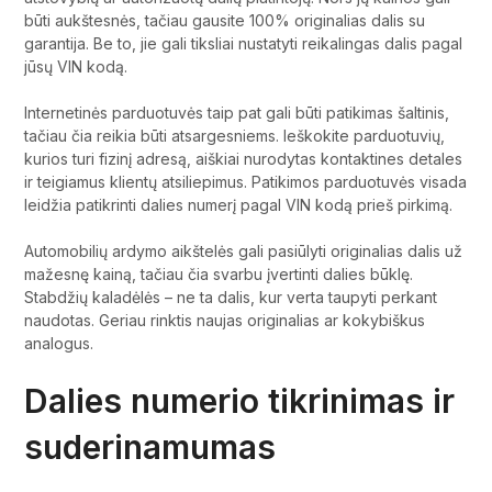
būti aukštesnės, tačiau gausite 100% originalias dalis su
garantija. Be to, jie gali tiksliai nustatyti reikalingas dalis pagal
jūsų VIN kodą.
Internetinės parduotuvės taip pat gali būti patikimas šaltinis,
tačiau čia reikia būti atsargesniems. Ieškokite parduotuvių,
kurios turi fizinį adresą, aiškiai nurodytas kontaktines detales
ir teigiamus klientų atsiliepimus. Patikimos parduotuvės visada
leidžia patikrinti dalies numerį pagal VIN kodą prieš pirkimą.
Automobilių ardymo aikštelės gali pasiūlyti originalias dalis už
mažesnę kainą, tačiau čia svarbu įvertinti dalies būklę.
Stabdžių kaladėlės – ne ta dalis, kur verta taupyti perkant
naudotas. Geriau rinktis naujas originalias ar kokybiškus
analogus.
Dalies numerio tikrinimas ir
suderinamumas