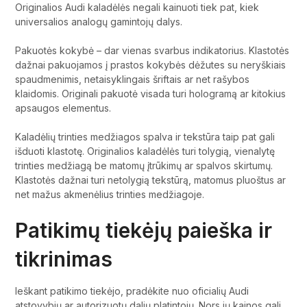
Originalios Audi kaladėlės negali kainuoti tiek pat, kiek
universalios analogų gamintojų dalys.
Pakuotės kokybė – dar vienas svarbus indikatorius. Klastotės
dažnai pakuojamos į prastos kokybės dėžutes su neryškiais
spaudmenimis, netaisyklingais šriftais ar net rašybos
klaidomis. Originali pakuotė visada turi hologramą ar kitokius
apsaugos elementus.
Kaladėlių trinties medžiagos spalva ir tekstūra taip pat gali
išduoti klastotę. Originalios kaladėlės turi tolygią, vienalytę
trinties medžiagą be matomų įtrūkimų ar spalvos skirtumų.
Klastotės dažnai turi netolygią tekstūrą, matomus pluoštus ar
net mažus akmenėlius trinties medžiagoje.
Patikimų tiekėjų paieška ir
tikrinimas
Ieškant patikimo tiekėjo, pradėkite nuo oficialių Audi
atstovybių ar autorizuotų dalių platintojų. Nors jų kainos gali