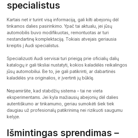
specialistus
Kartais net ir turint visą informaciją, gali kilti abejonių dėl
tinkamos dalies pasirinkimo. Ypač tai aktualu, jei jūsų
automobilis buvo modifikuotas, remontuotas ar turi
nestandartinę komplektaciją. Tokiais atvejais geriausia
kreiptis į Audi specialistus.
Specializuoti Audi servisai turi prieigą prie oficialių dalių
katalogų ir gali tiksliai nustatyti, kokios kaladėlės reikalingos
jūsų automobiliui. Be to, jie gali patikrinti, ar dabartinės
kaladėlės yra originalios, ir įvertinti jų būklę.
Nepamiršite, kad stabdžių sistema – tai ne vieta
eksperimentams. Jei kyla mažiausių abejonių dėl dalies
autentiškumo ar tinkamumo, geriau sumokėti šiek tiek
daugiau už profesionalų patikrinimą nei rizikuoti saugumu
kelyje.
Išmintingas sprendimas –