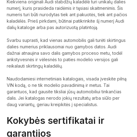
Kiekviena originali Audi stabdžių kaladėlė turi unikalų dalies
numerį, kuris prasideda raidėmis ir tęsiasi skaitmenimis. Šis
numeris turi būti nurodytas tiek ant pakuotės, tiek ant pačios
kaladėlės. Prieš pirkdami, būtinai patikrinkite šį numerį Audi
dalių kataloge arba pas autorizuotą platintoją.
Svarbu suprasti, kad vienas automobilis gali turėti skirtingus
dalies numerius priklausomai nuo gamybos datos. Audi
dažnai atnaujina savo dalis gamybos proceso metu, todėl
ankstyvesnės ir vėlesnės to paties modelio versijos gali
reikalauti skirtingų kaladėlių.
Naudodamiesi internetiniais katalogais, visada įveskite pilną
VIN kodą, o ne tik modelio pavadinimą ir metus. Tai
garantuos, kad gausite tiksliai jūsų automobiliui tinkančias
dalis. Jei katalogas nerodo jokių rezultatų arba siūlo per
daug variantų, geriau kreipkitės į specialistus.
Kokybės sertifikatai ir
garantijos