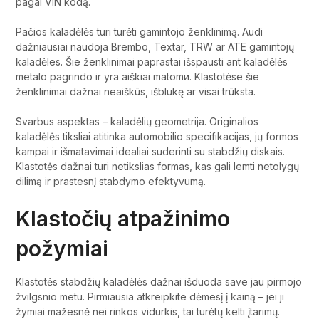
pagal VIN kodą.
Pačios kaladėlės turi turėti gamintojo ženklinimą. Audi
dažniausiai naudoja Brembo, Textar, TRW ar ATE gamintojų
kaladėles. Šie ženklinimai paprastai išspausti ant kaladėlės
metalo pagrindo ir yra aiškiai matomи. Klastotėse šie
ženklinimai dažnai neaiškūs, išblukę ar visai trūksta.
Svarbus aspektas – kaladėlių geometrija. Originalios
kaladėlės tiksliai atitinka automobilio specifikacijas, jų formos
kampai ir išmatavimai idealiai suderinti su stabdžių diskais.
Klastotės dažnai turi netikslias formas, kas gali lemti netolygų
dilimą ir prastesnį stabdymo efektyvumą.
Klastočių atpažinimo
požymiai
Klastotės stabdžių kaladėlės dažnai išduoda save jau pirmojo
žvilgsnio metu. Pirmiausia atkreipkite dėmesį į kainą – jei ji
žymiai mažesnė nei rinkos vidurkis, tai turėtų kelti įtarimų.