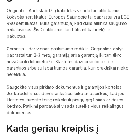
Originalios Audi stabdžių kaladėlės visada turi atitinkamus
kokybės sertifikatus. Europos Sąjungoje tai paprastai yra ECE
R90 sertifikatas, kuris garantuoja, kad dalis atitinka saugumo
reikalavimus. Šis ženklinimas turi būti ant kaladėlės ir
pakuotės.
Garantija – dar vienas patikimumo rodiklis. Originalios dalys
paprastai turi 2-3 metų garantiją arba garantiją iki tam tikro
nuvažiuoto kilometražo. Klastotės dažnai siūlomos be
garantijos arba su labai trumpa garantija, kuri praktiškai nieko
nereiškia.
Saugokite visus pirkimo dokumentus ir garantijos korteles.
Jei kaladėlės susidėvės anksčiau laiko ar paaiškės, kad jos
klastotės, turėsite teisę reikalauti pinigų grąžinimo ar dalies
keitimo. Patikimi pardavėjai visada suteiks visus reikalingus
dokumentus.
Kada geriau kreiptis į