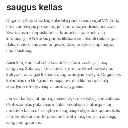
saugus kelias
Originalių Audi stabdžių kaladėlių parinkimas pagal VIN kodą
nėra sudėtingas procesas, jei žinote pagrindinius principus.
Svarbiausia – nepaskubėti ir kruopščiai patikrinti visą
informaciją. VIN kodas padės tiksliai identifikuoti reikalingas
dalis, o žinojimas apie originalių dalių požymius apsaugos
nuo klastočių.
Atminkite, kad stabdžių kaladėlės – tai investicija į jūsų
saugumą. Sutaupyti keliasdešimt eurų perkant abejotinos
kokybės dalis gali kainuoti daug brangiau ateityje. Originalios
kaladėlės ne tik ilgiau tarnauja, bet ir užtikrina optimalų
stabdymo efektyvumą visomis sąlygomis.
Jei vis dar kyla abejonių, nesivaržykite kreiptis į specialistus.
Profesionalus patarimas ir tinkama dalies instaliacija – tai
nedidelė kaina už ramybę ir saugumą kelyje. Juk automobilis
– tai ne tik transporto priemonė, bet ir jūsų bei jūsų artimųjų
saugumo garantas.