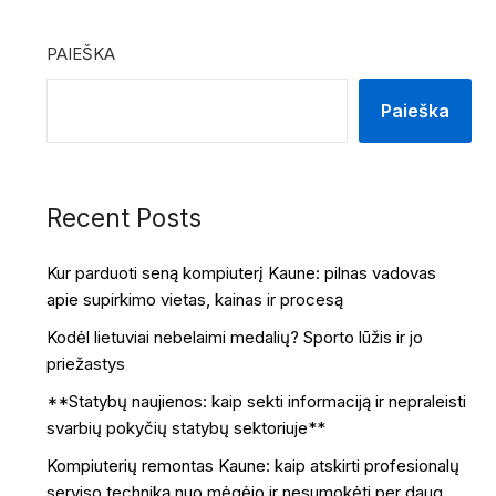
PAIEŠKA
Paieška
Recent Posts
Kur parduoti seną kompiuterį Kaune: pilnas vadovas
apie supirkimo vietas, kainas ir procesą
Kodėl lietuviai nebelaimi medalių? Sporto lūžis ir jo
priežastys
**Statybų naujienos: kaip sekti informaciją ir nepraleisti
svarbių pokyčių statybų sektoriuje**
Kompiuterių remontas Kaune: kaip atskirti profesionalų
serviso techniką nuo mėgėjo ir nesumokėti per daug