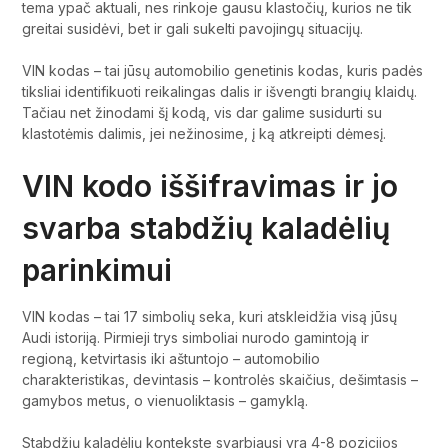
tema ypač aktuali, nes rinkoje gausu klastočių, kurios ne tik
greitai susidėvi, bet ir gali sukelti pavojingų situacijų.
VIN kodas – tai jūsų automobilio genetinis kodas, kuris padės
tiksliai identifikuoti reikalingas dalis ir išvengti brangių klaidų.
Tačiau net žinodami šį kodą, vis dar galime susidurti su
klastotėmis dalimis, jei nežinosime, į ką atkreipti dėmesį.
VIN kodo iššifravimas ir jo
svarba stabdžių kaladėlių
parinkimui
VIN kodas – tai 17 simbolių seka, kuri atskleidžia visą jūsų
Audi istoriją. Pirmieji trys simboliai nurodo gamintoją ir
regioną, ketvirtasis iki aštuntojo – automobilio
charakteristikas, devintasis – kontrolės skaičius, dešimtasis –
gamybos metus, o vienuoliktasis – gamyklą.
Stabdžių kaladėlių kontekste svarbiausi yra 4-8 pozicijos